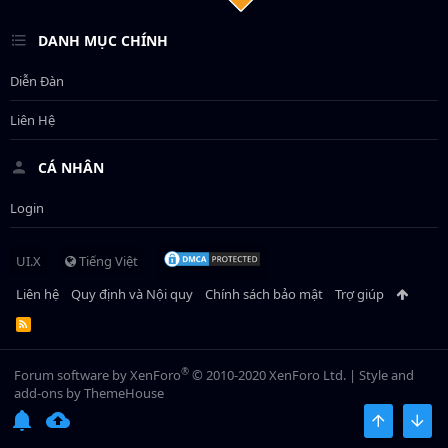
DANH MỤC CHÍNH
Diễn Đàn
Liên Hệ
CÁ NHÂN
Login
UI.X
Tiếng Việt
Liên hệ
Quy định và Nội quy
Chính sách bảo mật
Trợ giúp
R
S
S
®
Forum software by XenForo
© 2010-2020 XenForo Ltd.
|
Style and
add-ons by ThemeHouse
BÊN TRÊN
BOT