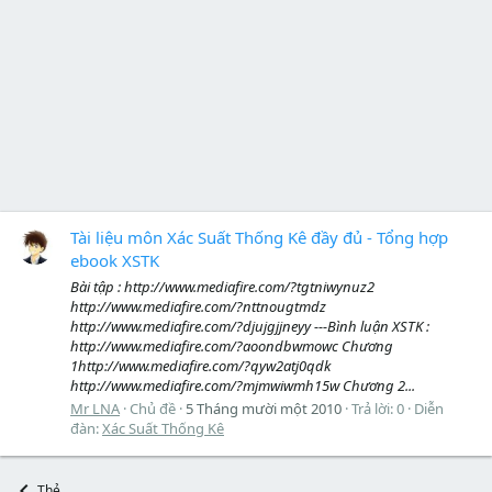
Tài liệu môn Xác Suất Thống Kê đầy đủ - Tổng hợp
ebook XSTK
Bài tập : http://www.mediafire.com/?tgtniwynuz2
http://www.mediafire.com/?nttnougtmdz
http://www.mediafire.com/?djujgjjneyy ---Bình luận XSTK :
http://www.mediafire.com/?aoondbwmowc Chương
1http://www.mediafire.com/?qyw2atj0qdk
http://www.mediafire.com/?mjmwiwmh15w Chương 2...
Mr LNA
Chủ đề
5 Tháng mười một 2010
Trả lời: 0
Diễn
đàn:
Xác Suất Thống Kê
Thẻ