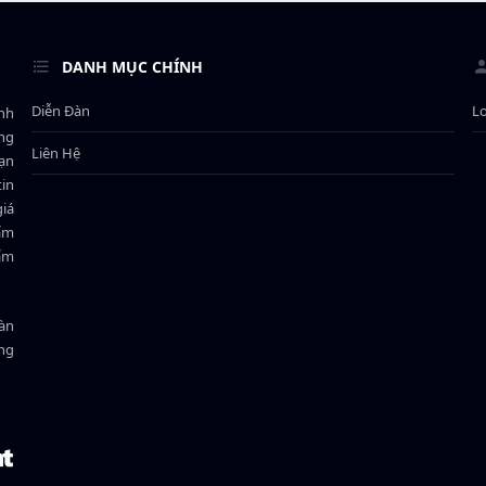
DANH MỤC CHÍNH
Diễn Đàn
L
ành
ông
Liên Hệ
bạn
in
giá
hẩm
hẩm
oàn
ồng