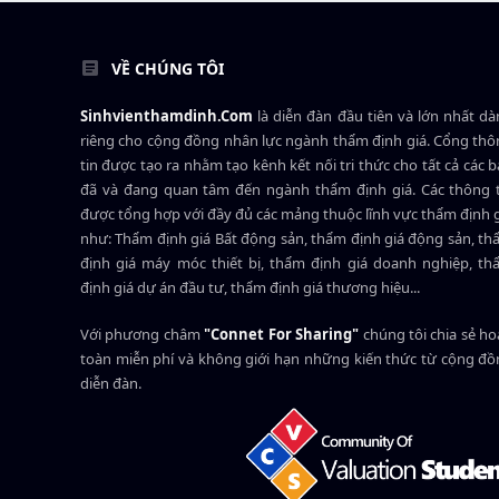
VỀ CHÚNG TÔI
Sinhvienthamdinh.Com
là diễn đàn đầu tiên và lớn nhất d
riêng cho cộng đồng nhân lực ngành
thẩm định giá
. Cổng th
tin được tạo ra nhằm tạo kênh kết nối tri thức cho tất cả các 
đã và đang quan tâm đến ngành thẩm định giá. Các thông t
được tổng hợp với đầy đủ các mảng thuộc lĩnh vực thẩm định 
như: Thẩm định giá Bất động sản, thẩm định giá động sản, t
định giá máy móc thiết bị, thẩm định giá doanh nghiệp, t
định giá dự án đầu tư, thẩm định giá thương hiệu...
Với phương châm
"Connet For Sharing"
chúng tôi chia sẻ h
toàn miễn phí và không giới hạn những kiến thức từ cộng đ
diễn đàn.