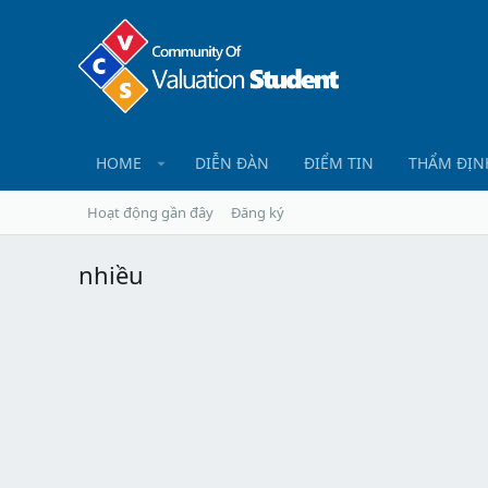
HOME
DIỄN ĐÀN
ĐIỂM TIN
THẨM ĐỊN
Hoạt động gần đây
Đăng ký
nhiều