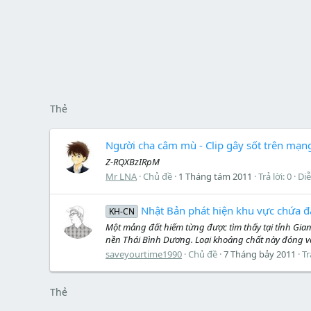
Thẻ
Người cha câm mù - Clip gây sốt trên mạng
Z-RQXBzIRpM
Mr LNA
Chủ đề
1 Tháng tám 2011
Trả lời: 0
Di
Nhật Bản phát hiện khu vực chứa đấ
KH-CN
Một mảng đất hiếm từng được tìm thấy tại tỉnh Gian
nền Thái Bình Dương. Loại khoáng chất này đóng vai
saveyourtime1990
Chủ đề
7 Tháng bảy 2011
Tr
Thẻ