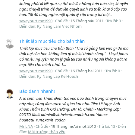
không phải là kết quả cụ thể mà là những bản báo cáo, khuyến
nghị, thuyết trình để đưa lên quyết định và triển khai ở cấp cao
hơn. Tôi đã từng nghe một quản lý cấp trung tại một...
saveyourtime1990
Chủ đề
15 Tháng sáu 2011
Trả lời: 0
Diễn đàn:
Kỹ Năng Làm Việc Nhóm
Thiết lập mục tiêu cho bản thân
Thiết lập mục tiêu cho bản thân “Thà cố gắng làm việc gì đó mà
thất bại còn hơn không làm gì mà lại thành công.” - Lloyd Jones -
Có nhiều nguyên nhân lý giải tại sao nhiều người không đặt ra
mục tiêu cho mình như: 1...
saveyourtime1990
Chủ đề
16 Tháng hai 2011
Trả lời: 0
Diễn đàn:
Kỹ Năng Lập Kế Hoạch
Báo danh nhanh!
Ai là sinh viên Thẩm Định Giá vào báo danh trong chuyên mục
này nha, cùng làm quen và giao lưu nha. Tên: Lê Ngọc Ánh
Khoa: Thẩm Định Giá Trường: ĐH Tài Chính - Markting Lớp:
09DTD Mail: admin@sinhvienthamdinh.com Yahoo:
hoangtu_rungxanh_codon
Mr LNA
Chủ đề
19 Tháng mười một 2010
Trả lời: 13
Diễn
đàn:
Mái trường thân yêu