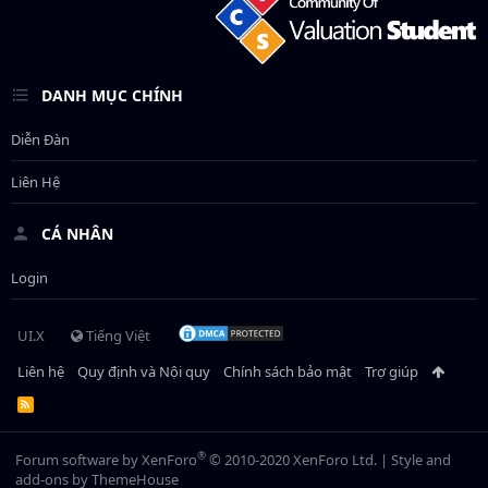
DANH MỤC CHÍNH
Diễn Đàn
Liên Hệ
CÁ NHÂN
Login
UI.X
Tiếng Việt
Liên hệ
Quy định và Nội quy
Chính sách bảo mật
Trợ giúp
R
S
S
®
Forum software by XenForo
© 2010-2020 XenForo Ltd.
|
Style and
add-ons by ThemeHouse