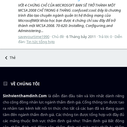
VỚI 4 CHỨNG CHỈ CỦA MICROSOFT BẠN SẼ TRỞ THÀNH MỘT
MCSA 2008 CHỈ TRONG 6 THÁNG :confused::cool: Đây là chương
trình đào tạo chuyên ngành quản trị hệ thống mạng của
MicrosoftMột khóa học bạn được 4 chứng chỉ sau đây để trở
thành một MCSA 2008. 70-620: Installing, Configuring,and
Administering...
saveyourtime1990
Chủ đề
6 Tháng bảy 2011
Trả lời: 0
Diễn
đàn:
Tin tức tổng hợp
Thẻ
VỀ CHÚNG TÔI
Sinhvienthamdinh.Com
là diễn đàn đầu tiên và lớn nhất dành riêng
cho cộng đồng nhân lực ngành
thẩm định giá
. Cổng thông tin được tạo
ra nhằm tạo kênh kết nối tri thức cho tất cả các bạn đã và đang quan
tâm đến ngành thẩm định giá. Các thông tin được tổng hợp với đầy đủ
các mảng thuộc lĩnh vực thẩm định giá như: Thẩm định giá Bất động
sản, thẩm định giá động sản, thẩm định giá máy móc thiết bị, thẩm