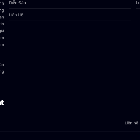
Diễn Đàn
L
ành
ông
Liên Hệ
bạn
in
giá
hẩm
hẩm
oàn
ồng
Liên hệ