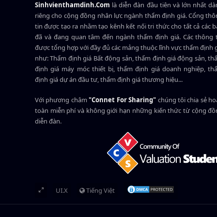
Sinhvienthamdinh.Com
là diễn đàn đầu tiên và lớn nhất d
riêng cho cộng đồng nhân lực ngành
thẩm định giá
. Cổng th
tin được tạo ra nhằm tạo kênh kết nối tri thức cho tất cả các 
đã và đang quan tâm đến ngành thẩm định giá. Các thông t
được tổng hợp với đầy đủ các mảng thuộc lĩnh vực thẩm định 
như: Thẩm định giá Bất động sản, thẩm định giá động sản, t
định giá máy móc thiết bị, thẩm định giá doanh nghiệp, t
định giá dự án đầu tư, thẩm định giá thương hiệu...
Với phương châm
"Connet For Sharing"
chúng tôi chia sẻ h
toàn miễn phí và không giới hạn những kiến thức từ cộng đ
diễn đàn.
UI.X
Tiếng Việt