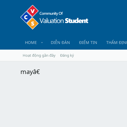
HOME
DIỄN ĐÀN
ĐIỂM TIN
THẨM ĐỊN
Hoạt động gần đây
Đăng ký
mayâ€