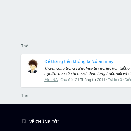
Thẻ
Để thăng tiến không là “cú ăn may”
Thành công trong sự nghiệp tuy đôi lúc bạn tưởng
nghiệp, bạn cần tự hoạch định từng bước một và có
Mr LNA
Chủ đề
21 Tháng tư 2011
Trả lời: 0
Diễ
Thẻ
VỀ CHÚNG TÔI