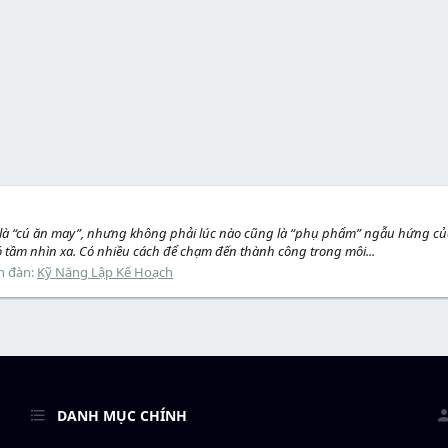
 là “cú ăn may”, nhưng không phải lúc nào cũng là “phụ phẩm” ngẫu hứng củ
 tầm nhìn xa. Có nhiều cách để chạm đến thành công trong môi...
n đàn:
Kỹ Năng Lập Kế Hoạch
DANH MỤC CHÍNH