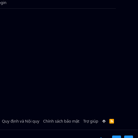
ogin
Quy định và Nội quy
Chính sách bảo mật
Trợ giúp
R
S
S