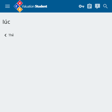
lúc
Thẻ