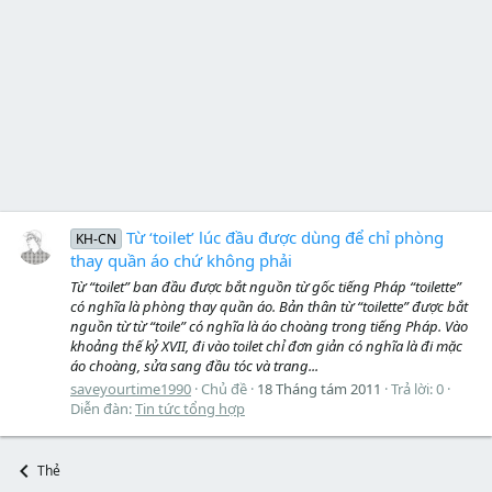
Từ ‘toilet’ lúc đầu được dùng để chỉ phòng
KH-CN
thay quần áo chứ không phải
Từ “toilet” ban đầu được bắt nguồn từ gốc tiếng Pháp “toilette”
có nghĩa là phòng thay quần áo. Bản thân từ “toilette” được bắt
nguồn từ từ “toile” có nghĩa là áo choàng trong tiếng Pháp. Vào
khoảng thế kỷ XVII, đi vào toilet chỉ đơn giản có nghĩa là đi mặc
áo choàng, sửa sang đầu tóc và trang...
saveyourtime1990
Chủ đề
18 Tháng tám 2011
Trả lời: 0
Diễn đàn:
Tin tức tổng hợp
Thẻ