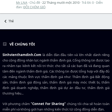
Mr LNA
Chủ đề
22 Tháng mười một 2010
Trả lời: 0
Diễn
đàn:
ĐỒI CHÉM GIÓ
Thẻ
VỀ CHÚNG TÔI
Sinhvienthamdinh.Com
là diễn đàn đầu tiên và lớn nhất dành riêng
cho cộng đồng nhân lực ngành
thẩm định giá
. Cổng thông tin được tạo
ra nhằm tạo kênh kết nối tri thức cho tất cả các bạn đã và đang quan
tâm đến ngành thẩm định giá. Các thông tin được tổng hợp với đầy đủ
các mảng thuộc lĩnh vực thẩm định giá như: Thẩm định giá Bất động
sản, thẩm định giá động sản, thẩm định giá máy móc thiết bị, thẩm
định giá doanh nghiệp, thẩm định giá dự án đầu tư, thẩm định giá
thương hiệu...
Với phương châm
"Connet For Sharing"
chúng tôi chia sẻ hoàn toàn
miễn phí và không giới hạn những kiến thức từ cộng đồng diễn đàn.