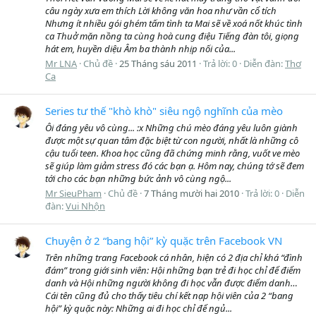
câu ngày xưa em thích Lời không văn hoa như vần cổ tích
Nhưng ít nhiều gói ghém tấm tình ta Mai sẽ về xoá nốt khúc tình
ca Thuở mặn nồng ta cùng hoà cung điệu Tiếng đàn tôi, giọng
hát em, huyền diệu Âm ba thành nhịp nối của...
Mr LNA
Chủ đề
25 Tháng sáu 2011
Trả lời: 0
Diễn đàn:
Thơ
Ca
Series tư thế "khò khò" siêu ngộ nghĩnh của mèo
Ôi đáng yêu vô cùng... :x Những chú mèo đáng yêu luôn giành
được một sự quan tâm đặc biệt từ con người, nhất là những cô
cậu tuổi teen. Khoa học cũng đã chứng minh rằng, vuốt ve mèo
sẽ giúp làm giảm stress đó các bạn ạ. Hôm nay, chúng tớ sẽ đem
tới cho các bạn những bức ảnh vô cùng ngộ...
Mr SieuPham
Chủ đề
7 Tháng mười hai 2010
Trả lời: 0
Diễn
đàn:
Vui Nhộn
Chuyện ở 2 “bang hội” kỳ quặc trên Facebook VN
Trên những trang Facebook cá nhân, hiện có 2 địa chỉ khá “đình
đám” trong giới sinh viên: Hội những bạn trẻ đi học chỉ để điểm
danh và Hội những người không đi học vẫn được điểm danh…
Cái tên cũng đủ cho thấy tiêu chí kết nạp hội viên của 2 “bang
hội” kỳ quặc này: Những ai đi học chỉ để ngủ...