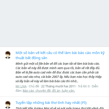
Một số bản vẽ kết cấu có thể làm bài báo cáo môn kỹ
thuật bất động sản
Mình gửi một số file bản vẽ để các bạn tải về làm bài báo cáo.
Các bản vẽ này đã được mình xem qua rồi, bản vẽ rất đầy đủ.
Bản vẽ là file auto cad nên để đọc được các bạn cần phải cài
auto cad vào nha, cài bản 2007 ấy. Nếu bạn nào học thầy Hiệp
và lấy bản vẽ này về làm bài báo cáo thì nhớ...
Mr LNA
Chủ đề
22 Tháng mười hai 2011
Trả lời: 0
Diễn
đàn:
Báo cáo, chuyên đề, đồ án, luận văn.
Tuyển tập những bài thơ tình hay nhất (PI)
Thôi Hết Vấn Vương Mai sẽ về xé nát mấy trang thơ Vặt vãnh đôi