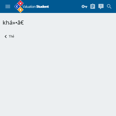
khá»•â€
Thẻ