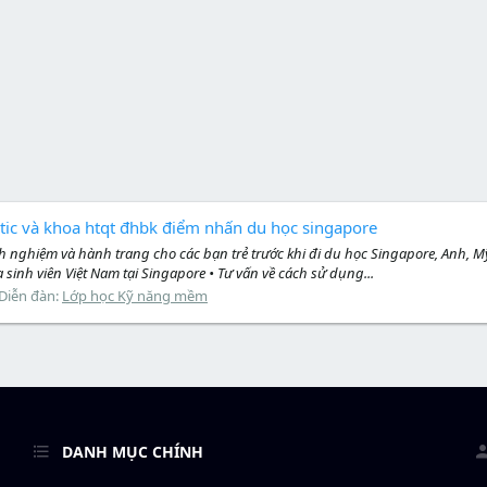
netic và khoa htqt đhbk điểm nhấn du học singapore
inh nghiệm và hành trang cho các bạn trẻ trước khi đi du học Singapore, Anh,
sinh viên Việt Nam tại Singapore • Tư vấn về cách sử dụng...
Diễn đàn:
Lớp học Kỹ năng mềm
DANH MỤC CHÍNH