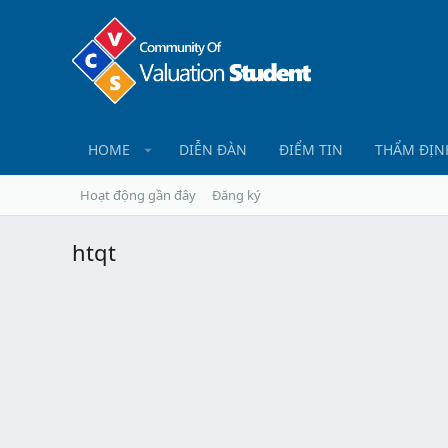
HOME
DIỄN ĐÀN
ĐIỂM TIN
THẨM ĐỊN
Hoạt động gần đây
Đăng ký
htqt