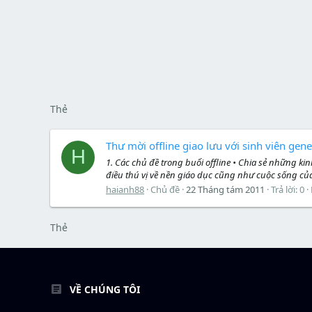
Thẻ
Thư mời offline giao lưu với sinh viên ge
H
1. Các chủ đề trong buổi offline • Chia sẻ những k
điều thú vị về nền giáo dục cũng như cuộc sống của 
haianh88
Chủ đề
22 Tháng tám 2011
Trả lời: 0
Thẻ
VỀ CHÚNG TÔI