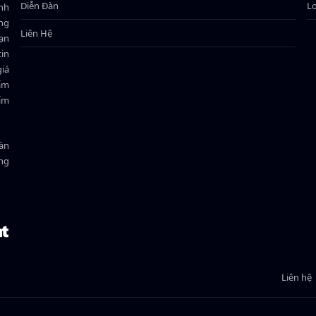
Diễn Đàn
L
ành
ông
Liên Hệ
bạn
in
giá
hẩm
hẩm
oàn
ồng
Liên hệ