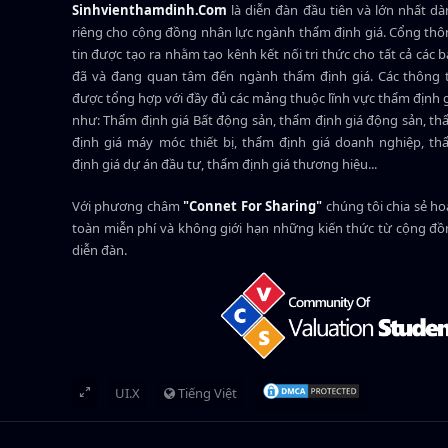
Sinhvienthamdinh.Com
là diễn đàn đầu tiên và lớn nhất d
riêng cho cộng đồng nhân lực ngành
thẩm định giá
. Cổng th
tin được tạo ra nhằm tạo kênh kết nối tri thức cho tất cả các 
đã và đang quan tâm đến ngành thẩm định giá. Các thông t
được tổng hợp với đầy đủ các mảng thuộc lĩnh vực thẩm định 
như: Thẩm định giá Bất động sản, thẩm định giá động sản, t
định giá máy móc thiết bị, thẩm định giá doanh nghiệp, t
định giá dự án đầu tư, thẩm định giá thương hiệu...
Với phương châm
"Connet For Sharing"
chúng tôi chia sẻ h
toàn miễn phí và không giới hạn những kiến thức từ cộng đ
diễn đàn.
UI.X
Tiếng Việt