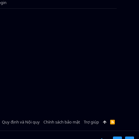
ogin
Quy định và Nội quy
Chính sách bảo mật
Trợ giúp
R
S
S