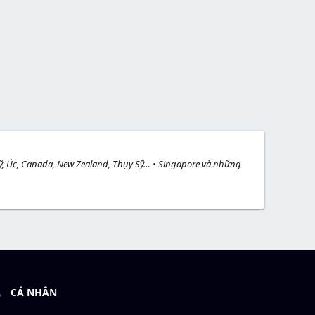
 Mỹ, Úc, Canada, New Zealand, Thụy Sỹ… • Singapore và những
CÁ NHÂN