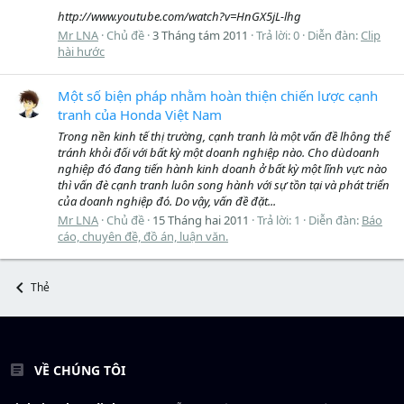
http://www.youtube.com/watch?v=HnGX5jL-lhg
Mr LNA
Chủ đề
3 Tháng tám 2011
Trả lời: 0
Diễn đàn:
Clip
hài hước
Một số biện pháp nhằm hoàn thiện chiến lược cạnh
tranh của Honda Việt Nam
Trong nền kinh tế thị trường, cạnh tranh là một vấn đề lhông thể
tránh khỏi đối với bất kỳ một doanh nghiệp nào. Cho dùdoanh
nghiệp đó đang tiến hành kinh doanh ở bất kỳ một lĩnh vực nào
thì vấn đè cạnh tranh luôn song hành với sự tồn tại và phát triển
của doanh nghiệp đó. Do vậy, vấn đề đặt...
Mr LNA
Chủ đề
15 Tháng hai 2011
Trả lời: 1
Diễn đàn:
Báo
cáo, chuyên đề, đồ án, luận văn.
Thẻ
VỀ CHÚNG TÔI