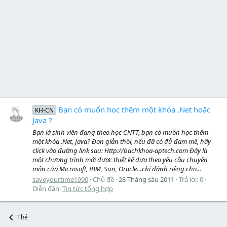
Bạn có muốn học thêm một khóa .Net hoặc
KH-CN
Java ?
Bạn là sinh viên đang theo học CNTT, bạn có muốn học thêm
một khóa .Net, Java? Đơn giản thôi, nếu đã có đủ đam mê, hãy
click vào đường link sau: Http://bachkhoa-aptech.com Đây là
một chương trình mới được thiết kế dựa theo yêu cầu chuyên
môn của Microsoft, IBM, Sun, Oracle…chỉ dành riêng cho...
saveyourtime1990
Chủ đề
28 Tháng sáu 2011
Trả lời: 0
Diễn đàn:
Tin tức tổng hợp
Thẻ