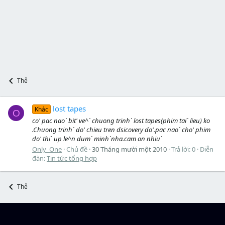
Thẻ
lost tapes
Khác
O
co' pac nao` bit' ve^` chuong trinh` lost tapes(phim tai` lieu) ko
.Chuong trinh` do' chieu tren dsicovery do'.pac nao` cho' phim
do' thi` up le^n dum` minh`nha.cam on nhiu`
Only_One
Chủ đề
30 Tháng mười một 2010
Trả lời: 0
Diễn
đàn:
Tin tức tổng hợp
Thẻ