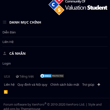
DANH MỤC CHÍNH
Diễn Đàn
Liên Hệ
CÁ NHÂN
Login
UI.X
Tiếng Việt
Liên hệ
Quy định và Nội quy
Chính sách bảo mật
Trợ giúp
R
S
S
®
Forum software by XenForo
© 2010-2020 XenForo Ltd.
|
Style and
add-ons by ThemeHouse