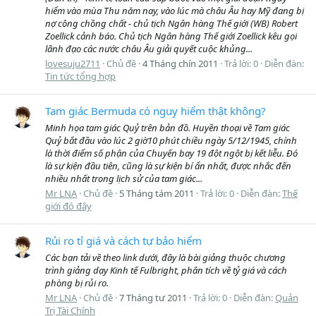
hiểm vào mùa Thu năm nay, vào lúc mà châu Âu hay Mỹ đang bị
nợ công chồng chất - chủ tịch Ngân hàng Thế giới (WB) Robert
Zoellick cảnh báo. Chủ tịch Ngân hàng Thế giới Zoellick kêu gọi
lãnh đạo các nước châu Âu giải quyết cuộc khủng...
lovesuju2711
Chủ đề
4 Tháng chín 2011
Trả lời: 0
Diễn đàn:
Tin tức tổng hợp
Tam giác Bermuda có nguy hiểm thật không?
Minh họa tam giác Quỷ trên bản đồ. Huyền thoại về Tam giác
Quỷ bắt đầu vào lúc 2 giờ10 phút chiều ngày 5/12/1945, chính
là thời điểm số phận của Chuyến bay 19 đột ngột bị kết liễu. Đó
là sự kiện đầu tiên, cũng là sự kiện bí ẩn nhất, được nhắc đến
nhiều nhất trong lịch sử của tam giác...
Mr LNA
Chủ đề
5 Tháng tám 2011
Trả lời: 0
Diễn đàn:
Thế
giới đó đây
Rủi ro tỉ giá và cách tự bảo hiểm
Các bạn tải về theo link dưới, đây là bài giảng thuộc chương
trình giảng dạy Kinh tế Fulbright, phân tích về tỷ giá và cách
phòng bị rủi ro.
Mr LNA
Chủ đề
7 Tháng tư 2011
Trả lời: 0
Diễn đàn:
Quản
Trị Tài Chính