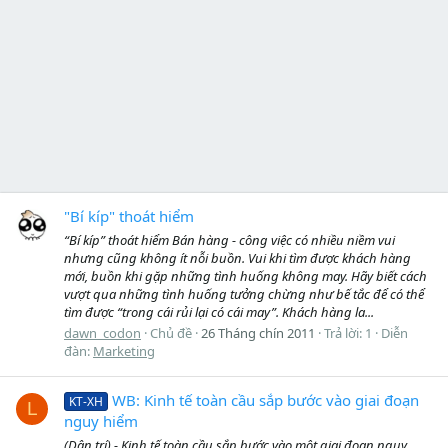
"Bí kíp" thoát hiểm
“Bí kíp” thoát hiểm Bán hàng - công việc có nhiều niềm vui
nhưng cũng không ít nỗi buồn. Vui khi tìm được khách hàng
mới, buồn khi gặp những tình huống không may. Hãy biết cách
vượt qua những tình huống tưởng chừng như bế tắc để có thể
tìm được “trong cái rủi lại có cái may”. Khách hàng la...
dawn_codon
Chủ đề
26 Tháng chín 2011
Trả lời: 1
Diễn
đàn:
Marketing
WB: Kinh tế toàn cầu sắp bước vào giai đoạn
KT-XH
L
nguy hiểm
(Dân trí) - Kinh tế toàn cầu sắp bước vào một giai đoạn nguy