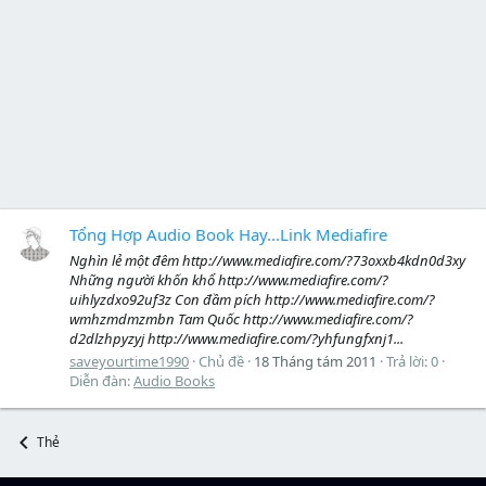
Tổng Hợp Audio Book Hay...Link Mediafire
Nghìn lẻ một đêm http://www.mediafire.com/?73oxxb4kdn0d3xy
Những người khốn khổ http://www.mediafire.com/?
uihlyzdxo92uf3z Con đầm pích http://www.mediafire.com/?
wmhzmdmzmbn Tam Quốc http://www.mediafire.com/?
d2dlzhpyzyj http://www.mediafire.com/?yhfungfxnj1...
saveyourtime1990
Chủ đề
18 Tháng tám 2011
Trả lời: 0
Diễn đàn:
Audio Books
Thẻ