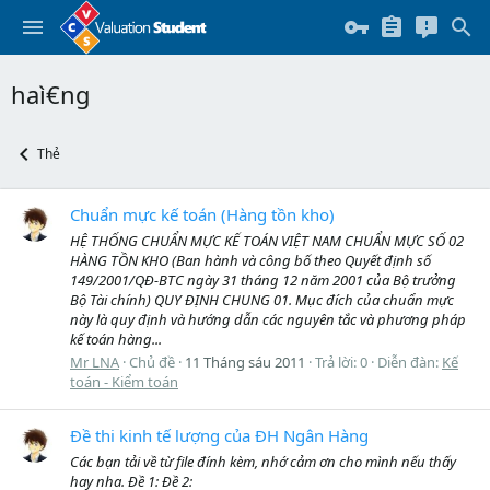
haì€ng
Thẻ
Chuẩn mực kế toán (Hàng tồn kho)
HỆ THỐNG CHUẨN MỰC KẾ TOÁN VIỆT NAM CHUẨN MỰC SỐ 02
HÀNG TỒN KHO (Ban hành và công bố theo Quyết định số
149/2001/QĐ-BTC ngày 31 tháng 12 năm 2001 của Bộ trưởng
Bộ Tài chính) QUY ĐỊNH CHUNG 01. Mục đích của chuẩn mực
này là quy định và hướng dẫn các nguyên tắc và phương pháp
kế toán hàng...
Mr LNA
Chủ đề
11 Tháng sáu 2011
Trả lời: 0
Diễn đàn:
Kế
toán - Kiểm toán
Đề thi kinh tế lượng của ĐH Ngân Hàng
Các bạn tải về từ file đính kèm, nhớ cảm ơn cho mình nếu thấy
hay nha. Đề 1: Đề 2: