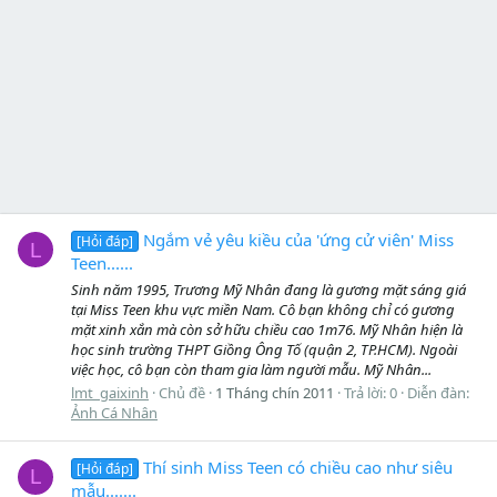
Ngắm vẻ yêu kiều của 'ứng cử viên' Miss
[Hỏi đáp]
L
Teen......
Sinh năm 1995, Trương Mỹ Nhân đang là gương mặt sáng giá
tại Miss Teen khu vực miền Nam. Cô bạn không chỉ có gương
mặt xinh xắn mà còn sở hữu chiều cao 1m76. Mỹ Nhân hiện là
học sinh trường THPT Giồng Ông Tố (quận 2, TP.HCM). Ngoài
việc học, cô bạn còn tham gia làm người mẫu. Mỹ Nhân...
lmt_gaixinh
Chủ đề
1 Tháng chín 2011
Trả lời: 0
Diễn đàn:
Ảnh Cá Nhân
Thí sinh Miss Teen có chiều cao như siêu
[Hỏi đáp]
L
mẫu.......