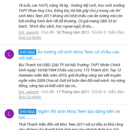
16 tuổi, cao 1m75, nặng 56 kg - Hoàng Mỹ Linh, học sinh trường
THPT Phan Huy Chú, Đống Đa, Hà Nội gây chú ý trong các thí
sinh Miss Teen 2011 không chỉ nhờ chiều cao ấn tượng mà còn
bởi những hình ảnh rẩt dễ thương. Cô gái mang SBD 33 tự
bạch, “thích đọc sách, học ngoại ngữ, đi du...
lmt_gaixinh
Chủ đề
18 Tháng tám 2011
Trả lời: 0
Diễn đàn:
Ảnh Cá Nhân
Ấn tượng nữ sinh Miss Teen có chiều cao
[Hỏi đáp]
L
nổi bật........
Bùi Thanh Hà (SBD 226) TP. Hà Nội Trường: THPT Nhân Chính
Sinh ngày: 10/08/1994 Chiều cao (cm): 175 Thành tích: Top 12
Hotvteen miền Bắc năm 2010, giải thưởng sáng tạo viết truyện
ngắn năm 2009 Chia sẻ: Giới trẻ luôn làm đổi mới mình. Họ năng
động, sáng tạo và biết cách tạo ra...
lmt_gaixinh
Chủ đề
17 Tháng tám 2011
Trả lời: 0
Diễn đàn:
Ảnh Cá Nhân
Ngắm thí sinh Miss Teen tạo dáng bên xe
[Hỏi đáp]
L
hơi..........
Thái Thanh Hiền đến với Miss Teen 2011 với sự đầu tư khá công
phu không chỉ về mặt hình ảnh mà còn với tinh thần học hỏi