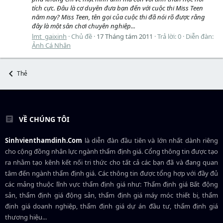
tích cực. Đâu là cơ duyên đưa bạn đến với cuộc thi Miss Teen
năm nay? Miss Teen, tên gọi của cuộc thi đã nói rõ được rằng
đây là một sân chơi chuyên nghiệp...
lmt_gaixinh
Chủ đề
17 Tháng tám 2011
Trả lời: 0
Diễn đàn:
Ảnh Cá Nhân
Thẻ
VỀ CHÚNG TÔI
Sinhvienthamdinh.Com
là diễn đàn đầu tiên và lớn nhất dành riêng
cho cộng đồng nhân lực ngành
thẩm định giá
. Cổng thông tin được tạo
ra nhằm tạo kênh kết nối tri thức cho tất cả các bạn đã và đang quan
tâm đến ngành thẩm định giá. Các thông tin được tổng hợp với đầy đủ
các mảng thuộc lĩnh vực thẩm định giá như: Thẩm định giá Bất động
sản, thẩm định giá động sản, thẩm định giá máy móc thiết bị, thẩm
định giá doanh nghiệp, thẩm định giá dự án đầu tư, thẩm định giá
thương hiệu...