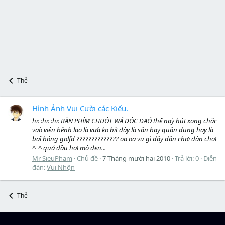
Thẻ
Hình Ảnh Vui Cười các Kiểu.
hi: :hi: :hi: BÀN PHÍM CHUỘT WÁ ĐỘC ĐAÓ thế naỳ hút xong chắc
vaò viện bệnh lao là vưà ko bít đây là sân bay quân dụng hay là
baĩ bóng golfd ?????????????? oa oa vụ gì đây dân chơi dân chơi
^_^ quả đầu hơi mô đen...
Mr SieuPham
Chủ đề
7 Tháng mười hai 2010
Trả lời: 0
Diễn
đàn:
Vui Nhộn
Thẻ