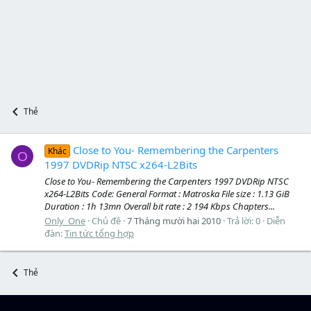
Thẻ
Close to You- Remembering the Carpenters
Khác
O
1997 DVDRip NTSC x264-L2Bits
Close to You- Remembering the Carpenters 1997 DVDRip NTSC
x264-L2Bits Code: General Format : Matroska File size : 1.13 GiB
Duration : 1h 13mn Overall bit rate : 2 194 Kbps Chapters...
Only_One
Chủ đề
7 Tháng mười hai 2010
Trả lời: 0
Diễn
đàn:
Tin tức tổng hợp
Thẻ