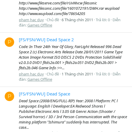
http://www.fileserve.com/file/rUvWvcw filesonic
http://www.filesonic.com/file/1601072191/DMH.rar wupload
http://www.wupload.com/file/78654205
pham hac duy
Chủ đề
6 Tháng chín 2011
Trả lời: 0
Diễn
đàn:
Games Offline
[FS/FSN/WU] Dead Space 2
P
Code: In Their 24th Year Of Glory, FairLight Released 996 Dead
Space 2 (c) Electronic Arts Release Date 28/01/2011 Game Type
Action Image Format ISO DISCS 2 DVDs Protection SolidShield
v2.0.3.0 DVD1 fltds2a.001 > fltds2a.051 DVD2 fltds2b.001 >
fltds2b.046 Game Info :>>...
pham hac duy
Chủ đề
1 Tháng chín 2011
Trả lời: 0
Diễn
đàn:
Games Offline
[FS/FSN/WU] Dead Space
P
Dead Space (2008/ENG/FULL-RIP) Year: 2008 l Platform: PC l
Language: English l Developer:EA Redwood Shores l
Publisher:Electronic Arts l 3.05 GB Genre: Action (Shooter /
Survival horror) / 3D / 3rd Person Communication with the space
mining platform "Ishimura" suddenly has interrupted. The
case...