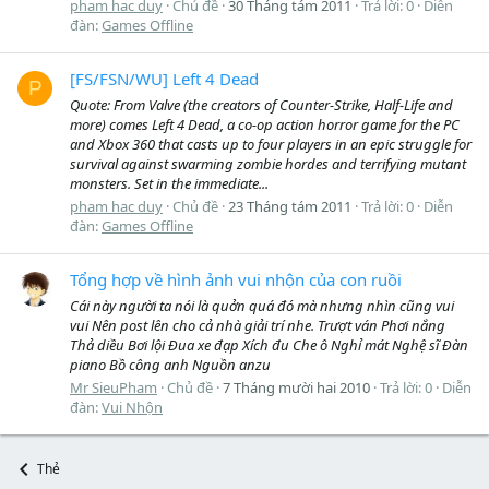
pham hac duy
Chủ đề
30 Tháng tám 2011
Trả lời: 0
Diễn
đàn:
Games Offline
[FS/FSN/WU] Left 4 Dead
P
Quote: From Valve (the creators of Counter-Strike, Half-Life and
more) comes Left 4 Dead, a co-op action horror game for the PC
and Xbox 360 that casts up to four players in an epic struggle for
survival against swarming zombie hordes and terrifying mutant
monsters. Set in the immediate...
pham hac duy
Chủ đề
23 Tháng tám 2011
Trả lời: 0
Diễn
đàn:
Games Offline
Tổng hợp về hình ảnh vui nhộn của con ruồi
Cái này người ta nói là quởn quá đó mà nhưng nhìn cũng vui
vui Nên post lên cho cả nhà giải trí nhe. Trượt ván Phơi nắng
Thả diều Bơi lội Đua xe đạp Xích đu Che ô Nghỉ mát Nghệ sĩ Đàn
piano Bồ công anh Nguồn anzu
Mr SieuPham
Chủ đề
7 Tháng mười hai 2010
Trả lời: 0
Diễn
đàn:
Vui Nhộn
Thẻ