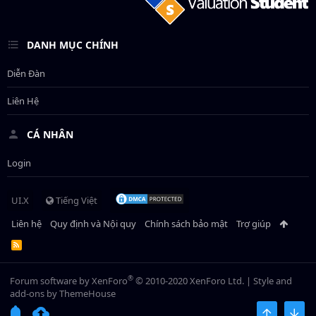
DANH MỤC CHÍNH
Diễn Đàn
Liên Hệ
CÁ NHÂN
Login
UI.X
Tiếng Việt
Liên hệ
Quy định và Nội quy
Chính sách bảo mật
Trợ giúp
R
S
S
®
Forum software by XenForo
© 2010-2020 XenForo Ltd.
|
Style and
add-ons by ThemeHouse