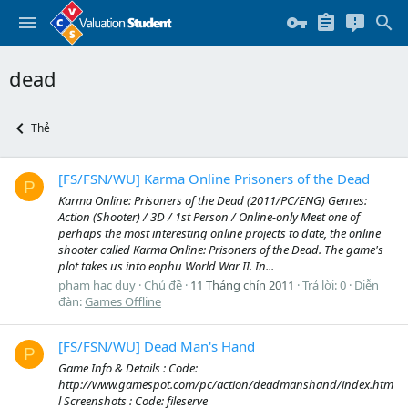
dead
Thẻ
[FS/FSN/WU] Karma Online Prisoners of the Dead
P
Karma Online: Prisoners of the Dead (2011/PC/ENG) Genres:
Action (Shooter) / 3D / 1st Person / Online-only Meet one of
perhaps the most interesting online projects to date, the online
shooter called Karma Online: Prisoners of the Dead. The game's
plot takes us into eophu World War II. In...
pham hac duy
Chủ đề
11 Tháng chín 2011
Trả lời: 0
Diễn
đàn:
Games Offline
[FS/FSN/WU] Dead Man's Hand
P
Game Info & Details : Code:
http://www.gamespot.com/pc/action/deadmanshand/index.htm
l Screenshots : Code: fileserve