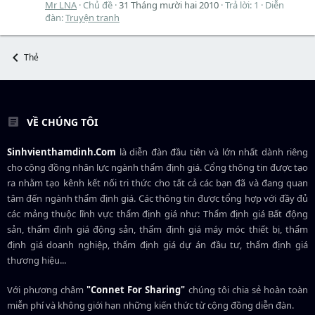
Mr LNA
Chủ đề
31 Tháng mười hai 2010
Trả lời: 1
Diễn
đàn:
Truyện tranh
Thẻ
VỀ CHÚNG TÔI
Sinhvienthamdinh.Com
là diễn đàn đầu tiên và lớn nhất dành riêng
cho cộng đồng nhân lực ngành
thẩm định giá
. Cổng thông tin được tạo
ra nhằm tạo kênh kết nối tri thức cho tất cả các bạn đã và đang quan
tâm đến ngành thẩm định giá. Các thông tin được tổng hợp với đầy đủ
các mảng thuộc lĩnh vực thẩm định giá như: Thẩm định giá Bất động
sản, thẩm định giá động sản, thẩm định giá máy móc thiết bị, thẩm
định giá doanh nghiệp, thẩm định giá dự án đầu tư, thẩm định giá
thương hiệu...
Với phương châm
"Connet For Sharing"
chúng tôi chia sẻ hoàn toàn
miễn phí và không giới hạn những kiến thức từ cộng đồng diễn đàn.