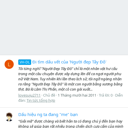
Đi tìm dấu vết của 'Người đẹp Tây Đô'
VH-DL
L
Tôi từng nghĩ "Người Đẹp Tây Đô" chỉ là một nhân vật hư cấu
trong một câu chuyện được xây dựng lên để ca ngợi người phụ
nữ Việt Nam. Tuy nhiên khi lần theo lịch sử, tôi ngỡ ngàng nhận
ra rằng "Người Đẹp Tây Đô" là một con người bằng xương bằng
thịt. Bà là Lâm Thị Phấn, một cô con gái xuất...
lovesuju2711
Chủ đề
1 Tháng mười hai 2011
Trả lời: 0
Diễn
đàn:
Tin tức tổng hợp
Dấu hiệu ng ta đang "me" bạn
“Giải mã” được chàng và biết hắn ta có đang chú ý đến bạn hay
không sẽ giúp bạn rất nhiều trong chiến dịch cưa cẩm của mình