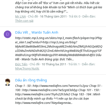
đấy! Con trai vốn dễ “đọc vị” hơn con gái rất nhiều. Hầu hết các
chàng trai sẽ không băn khoăn tự hỏi “Mình có thích bạn gái kia
hay không nhỉ, hay chỉ là cảm nắng?”...
Mr LNA
Chủ đề
16 Tháng tám 2011
Trả lời: 0
Diễn đàn:
Thôn con gái
Dấu Vết _ Wanbi Tuấn Anh
Đ
http://static.mp3.zing.vn/skins/mp3_main/flash/player/mp3Play
er_skin1.swf?xmlurl=http://mp3.zing.vn/blog?
MjAxMS8wMi8wMS9mL2MvInagaMEZmMzNmZlMGJhNGQxMDQ
zZDMxZmNiNDdhM2Q1ZmEzMmYdUngWeBXAzfEThdUngqV1IF
WeBhdUngr90fFdhWeBmJpIFR14WeBqlWeBiBBWeBmh8fDI Dấu
Vết - Wanbi Tuấn Anh Đóng góp: Đức Tiến...
Đức Tiến
Chủ đề
10 Tháng ba 2011
Trả lời: 1
Diễn đàn:
NhạcTrong Nước
Dấu ấn rồng thiêng
Chap 1 - 50 : http://www.mediafire.com/?wmmzi1z2yoz Chap 51 -
100 : http://www.mediafire.com/?w5zgtd3ddyy Chap 101 - 150 :
http://www.mediafire.com/?hyhi22h5de2 Chap 183 - 184 : Mình
check lại thấy mình up thiếu ^^! nên up lại cho các bạn
http://www.mediafire.com/?kieydwgmniw...