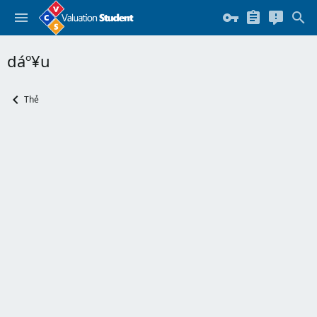
dáº¥u
Thẻ