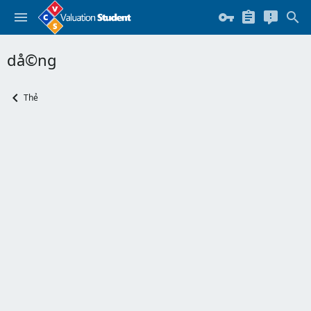
då©ng
Thẻ