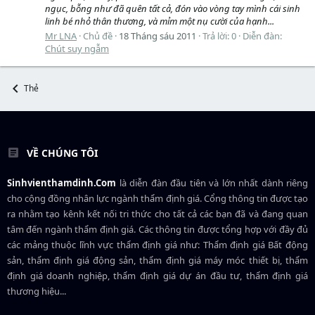
ngục, bỗng như đã quên tất cả, đón vào vòng tay mình cái sinh
linh bé nhỏ thân thương, và mỉm một nụ cười của hạnh...
Mr LNA
Chủ đề
18 Tháng sáu 2011
Trả lời: 0
Diễn đàn:
Chút suy ngẫm
Thẻ
VỀ CHÚNG TÔI
Sinhvienthamdinh.Com
là diễn đàn đầu tiên và lớn nhất dành riêng
cho cộng đồng nhân lực ngành
thẩm định giá
. Cổng thông tin được tạo
ra nhằm tạo kênh kết nối tri thức cho tất cả các bạn đã và đang quan
tâm đến ngành thẩm định giá. Các thông tin được tổng hợp với đầy đủ
các mảng thuộc lĩnh vực thẩm định giá như: Thẩm định giá Bất động
sản, thẩm định giá động sản, thẩm định giá máy móc thiết bị, thẩm
định giá doanh nghiệp, thẩm định giá dự án đầu tư, thẩm định giá
thương hiệu...