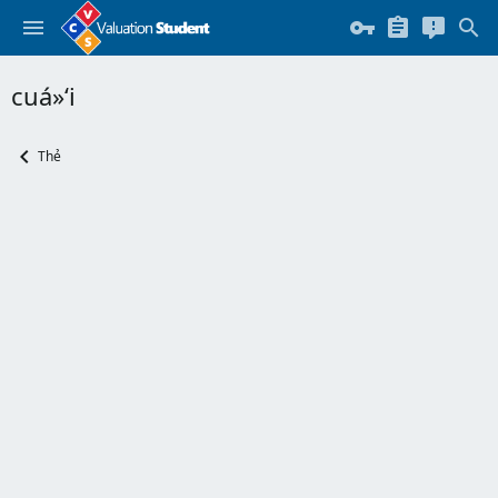
cuá»‘i
Thẻ