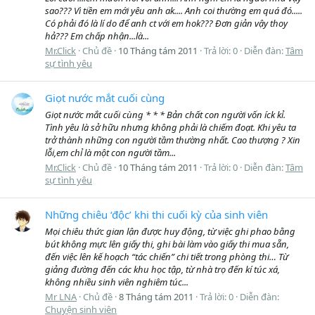
sao??? Vì tiền em mới yêu anh ak.... Anh coi thường em quá đó.....
Có phải đó là lí do để anh ct với em hok??? Đơn giản vậy thoy
hả??? Em chấp nhận...là...
Mr.Click
Chủ đề
10 Tháng tám 2011
Trả lời: 0
Diễn đàn:
Tâm
sự tình yêu
Giọt nước mắt cuối cùng
Giọt nước mắt cuối cùng * * * Bản chất con người vốn íck kỉ.
Tình yêu là sở hữu nhưng không phải là chiếm đoạt. Khi yêu ta
trở thành những con người tầm thường nhất. Cao thượng ? Xin
lỗi,em chỉ là một con người tầm...
Mr.Click
Chủ đề
10 Tháng tám 2011
Trả lời: 0
Diễn đàn:
Tâm
sự tình yêu
Những chiêu ‘độc’ khi thi cuối kỳ của sinh viên
Mọi chiêu thức gian lận được huy động, từ việc ghi phao bằng
bút không mực lên giấy thi, ghi bài làm vào giấy thi mua sẵn,
đến việc lên kế hoạch “tác chiến” chi tiết trong phòng thi… Từ
giảng đường đến các khu học tập, từ nhà trọ đến kí túc xá,
không nhiều sinh viên nghiêm túc...
Mr LNA
Chủ đề
8 Tháng tám 2011
Trả lời: 0
Diễn đàn:
Chuyện sinh viên