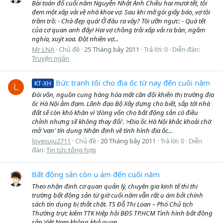
Bài toán đố cuối năm Nguyễn Nhật Ánh Chiều hai mươi tết, tôi
đem một xấp vải về nhà khoe vợ. Sau khi mở gói giấy báo, vợ tôi
trầm trồ: - Chà đẹp quá! Ở đâu ra vậy? Tôi ưỡn ngực: - Quà tết
của cơ quan anh đấy! Hai vợ chồng trải xấp vải ra bàn, ngắm
nghía, xuýt xoa. Ðột nhiên vợ...
Mr LNA
Chủ đề
25 Tháng bảy 2011
Trả lời: 0
Diễn đàn:
Truyện ngắn
Bức tranh tối cho địa ốc từ nay đến cuối năm
KT-XH
L
Đói vốn, nguồn cung hàng hóa mất cân đối khiến thị trường địa
ốc Hà Nội ảm đạm. Lãnh đạo Bộ Xây dựng cho biết, sắp tới nhà
đất sẽ còn khó khăn vì 'dòng vốn cho bất động sản có điều
chỉnh nhưng sẽ không thay đổi'. >Địa ốc Hà Nội khắc khoải chờ
mở 'van' tín dụng Nhận định về tình hình địa ốc...
lovesuju2711
Chủ đề
20 Tháng bảy 2011
Trả lời: 0
Diễn
đàn:
Tin tức tổng hợp
Bất động sản còn u ám đến cuối năm
Theo nhận định cơ quan quản lý, chuyên gia kinh tế thì thị
trường bất động sản từ giờ cuối năm vẫn rất u ám bởi chính
sách tín dụng bị thắt chặt. TS Đỗ Thị Loan – Phó Chủ tịch
Thường trực kiêm TTK Hiệp hội BĐS TP.HCM Tình hình bất động
sản Việt Nam không khả quan...