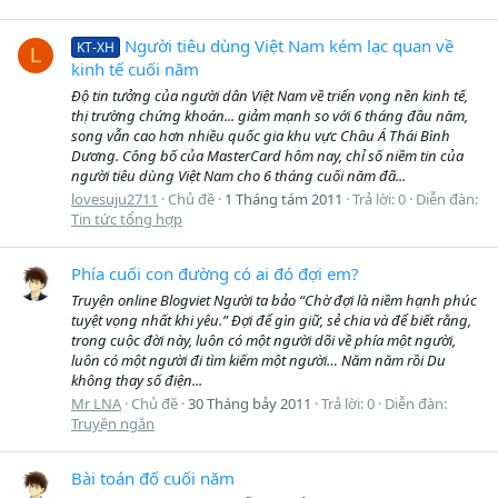
Người tiêu dùng Việt Nam kém lạc quan về
KT-XH
L
kinh tế cuối năm
Độ tin tưởng của người dân Việt Nam về triển vọng nền kinh tế,
thị trường chứng khoán... giảm mạnh so với 6 tháng đầu năm,
song vẫn cao hơn nhiều quốc gia khu vực Châu Á Thái Bình
Dương. Công bố của MasterCard hôm nay, chỉ số niềm tin của
người tiêu dùng Việt Nam cho 6 tháng cuối năm đã...
lovesuju2711
Chủ đề
1 Tháng tám 2011
Trả lời: 0
Diễn đàn:
Tin tức tổng hợp
Phía cuối con đường có ai đó đợi em?
Truyện online Blogviet Người ta bảo “Chờ đợi là niềm hạnh phúc
tuyệt vọng nhất khi yêu.” Đợi để gìn giữ, sẻ chia và để biết rằng,
trong cuộc đời này, luôn có một người dõi về phía một người,
luôn có một người đi tìm kiếm một người… Năm năm rồi Du
không thay số điện...
Mr LNA
Chủ đề
30 Tháng bảy 2011
Trả lời: 0
Diễn đàn:
Truyện ngắn
Bài toán đố cuối năm