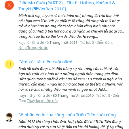
Giấc Mơ Cuối (PART 2) - Elbi ft. Uriboo, KaiSoul &
K
TonyN [♥VietRap 2010]
Mình thik rap, tuy nó có hơi nhảm nhí, nhưng lời của bạn hát
nếu bạn xem kĩ thì rất ý nghĩa !!! Tớ cũng đã từng rất thik nhạc
trẻ và nhạc hàn nhưng rồi tớ cảm nhận rằng hình như nội
dung của những bài hát đó là quá ngắn ko chuyển tải dc gì cả...
trong khi rap thì có thể làm dc điều đó. Hi vọng...
kajo_0
Chủ đề
5 Tháng một 2011
Trả lời: 0
Diễn đàn:
NhạcTrong Nước
Cảm xúc tất niên cuối năm!
H
Buổi tất niên được bắt đầu bằng sự rộn ràng của tuối trẻ, các
bạn nói cười với nhau như những người thân trong gia đình.
Điều quan trọng nhất là các bạn đã xem CLB Pareb là ngôi nhà
thứ hai của mình - ngôi nhà mà các bạn có thể trải nghiệm, học
hỏi và sẻ chia những điều mà mình tự góp nhặt được...
huynhthy
Chủ đề
30 Tháng mười hai 2010
Trả lời: 3
Diễn
đàn:
Thay lời muốn nói
Số phận éo le của công chúa Triều Tiên cuối cùng
Năm 1912 khi công chúa Đức Huệ chào đời thì Triều Tiên đang
nằm dưới sự cai trị của Nhật Bản và lúc đó hoàng đế Lý Hy cũng