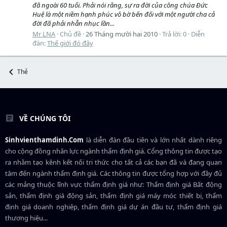
đã ngoài 60 tuổi. Phải nói rằng, sự ra đời của công chúa Đức
Huệ là một niềm hạnh phúc vô bờ bến đối với một người cha cả
đời đã phải nhẫn nhục lần...
Mr LNA
Chủ đề
26 Tháng mười hai 2010
Trả lời: 0
Diễn
đàn:
Thế giới đó đây
Thẻ
VỀ CHÚNG TÔI
Sinhvienthamdinh.Com
là diễn đàn đầu tiên và lớn nhất dành riêng
cho cộng đồng nhân lực ngành
thẩm định giá
. Cổng thông tin được tạo
ra nhằm tạo kênh kết nối tri thức cho tất cả các bạn đã và đang quan
tâm đến ngành thẩm định giá. Các thông tin được tổng hợp với đầy đủ
các mảng thuộc lĩnh vực thẩm định giá như: Thẩm định giá Bất động
sản, thẩm định giá động sản, thẩm định giá máy móc thiết bị, thẩm
định giá doanh nghiệp, thẩm định giá dự án đầu tư, thẩm định giá
thương hiệu...