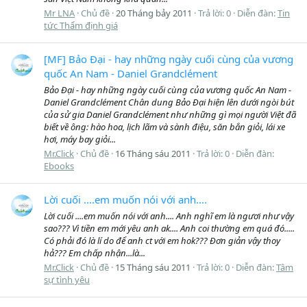
Mr LNA
Chủ đề
20 Tháng bảy 2011
Trả lời: 0
Diễn đàn:
Tin
tức Thẩm định giá
[MF] Bảo Đại - hay những ngày cuối cùng của vương
quốc An Nam - Daniel Grandclément
Bảo Đại - hay những ngày cuối cùng của vương quốc An Nam -
Daniel Grandclément Chân dung Bảo Đại hiện lên dưới ngòi bút
của sử gia Daniel Grandclément như những gì mọi người Việt đã
biết về ông: hào hoa, lịch lãm và sành điệu, săn bắn giỏi, lái xe
hơi, máy bay giỏi...
Mr.Click
Chủ đề
16 Tháng sáu 2011
Trả lời: 0
Diễn đàn:
Ebooks
Lời cuối ....em muốn nói với anh....
Lời cuối ....em muốn nói với anh.... Anh nghĩ em là ngươi như vậy
sao??? Vì tiền em mới yêu anh ak.... Anh coi thường em quá đó.....
Có phải đó là lí do để anh ct với em hok??? Đơn giản vậy thoy
hả??? Em chấp nhận...là...
Mr.Click
Chủ đề
15 Tháng sáu 2011
Trả lời: 0
Diễn đàn:
Tâm
sự tình yêu