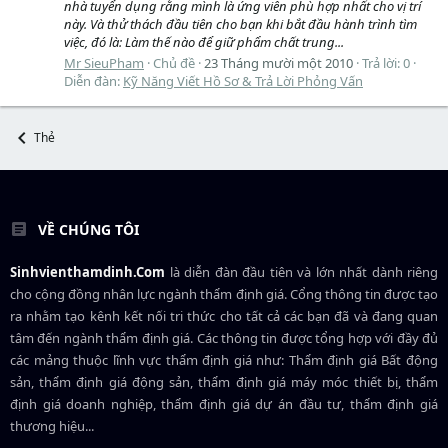
nhà tuyển dụng rằng mình là ứng viên phù hợp nhất cho vị trí
này. Và thử thách đầu tiên cho bạn khi bắt đầu hành trình tìm
việc, đó là: Làm thế nào để giữ phẩm chất trung...
Mr SieuPham
Chủ đề
23 Tháng mười một 2010
Trả lời: 0
Diễn đàn:
Kỹ Năng Viết Hồ Sơ & Trả Lời Phỏng Vấn
Thẻ
VỀ CHÚNG TÔI
Sinhvienthamdinh.Com
là diễn đàn đầu tiên và lớn nhất dành riêng
cho cộng đồng nhân lực ngành
thẩm định giá
. Cổng thông tin được tạo
ra nhằm tạo kênh kết nối tri thức cho tất cả các bạn đã và đang quan
tâm đến ngành thẩm định giá. Các thông tin được tổng hợp với đầy đủ
các mảng thuộc lĩnh vực thẩm định giá như: Thẩm định giá Bất động
sản, thẩm định giá động sản, thẩm định giá máy móc thiết bị, thẩm
định giá doanh nghiệp, thẩm định giá dự án đầu tư, thẩm định giá
thương hiệu...