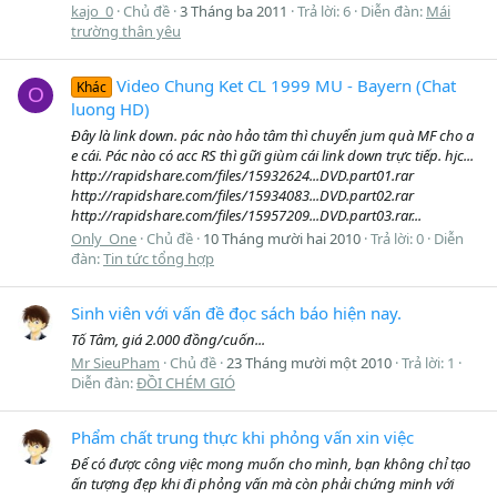
kajo_0
Chủ đề
3 Tháng ba 2011
Trả lời: 6
Diễn đàn:
Mái
trường thân yêu
Video Chung Ket CL 1999 MU - Bayern (Chat
Khác
O
luong HD)
Đây là link down. pác nào hảo tâm thì chuyển jum quà MF cho a
e cái. Pác nào có acc RS thì gữi giùm cái link down trực tiếp. hjc...
http://rapidshare.com/files/15932624...DVD.part01.rar
http://rapidshare.com/files/15934083...DVD.part02.rar
http://rapidshare.com/files/15957209...DVD.part03.rar...
Only_One
Chủ đề
10 Tháng mười hai 2010
Trả lời: 0
Diễn
đàn:
Tin tức tổng hợp
Sinh viên với vấn đề đọc sách báo hiện nay.
Tố Tâm, giá 2.000 đồng/cuốn...
Mr SieuPham
Chủ đề
23 Tháng mười một 2010
Trả lời: 1
Diễn đàn:
ĐỒI CHÉM GIÓ
Phẩm chất trung thực khi phỏng vấn xin việc
Để có được công việc mong muốn cho mình, bạn không chỉ tạo
ấn tượng đẹp khi đi phỏng vấn mà còn phải chứng minh với