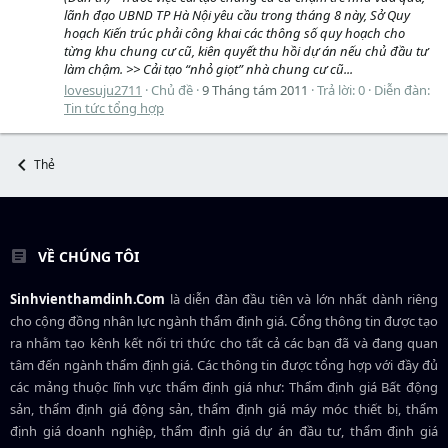
lãnh đạo UBND TP Hà Nội yêu cầu trong tháng 8 này, Sở Quy
hoạch Kiến trúc phải công khai các thông số quy hoạch cho
từng khu chung cư cũ, kiên quyết thu hồi dự án nếu chủ đầu tư
làm chậm. >> Cải tạo “nhỏ giọt” nhà chung cư cũ...
lovesuju2711
Chủ đề
9 Tháng tám 2011
Trả lời: 0
Diễn đàn:
Tin tức tổng hợp
Thẻ
VỀ CHÚNG TÔI
Sinhvienthamdinh.Com
là diễn đàn đầu tiên và lớn nhất dành riêng
cho cộng đồng nhân lực ngành
thẩm định giá
. Cổng thông tin được tạo
ra nhằm tạo kênh kết nối tri thức cho tất cả các bạn đã và đang quan
tâm đến ngành thẩm định giá. Các thông tin được tổng hợp với đầy đủ
các mảng thuộc lĩnh vực thẩm định giá như: Thẩm định giá Bất động
sản, thẩm định giá động sản, thẩm định giá máy móc thiết bị, thẩm
định giá doanh nghiệp, thẩm định giá dự án đầu tư, thẩm định giá