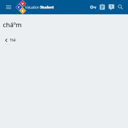
cháº­m
Thẻ