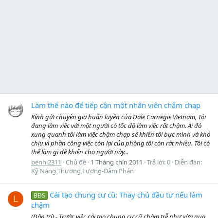
Làm thế nào để tiếp cận một nhân viên chậm chạp
Kính gửi chuyên gia huấn luyện của Dale Carnegie Vietnam, Tôi
đang làm việc với một người có tốc độ làm việc rất chậm. Ai đó
xung quanh tôi làm việc chậm chạp sẽ khiến tôi bực mình và khó
chịu vì phần công việc còn lại của phòng tôi còn rất nhiều. Tôi có
thể làm gì để khiến cho người này...
benhi2311
Chủ đề
1 Tháng chín 2011
Trả lời: 0
Diễn đàn:
Kỹ Năng Thương Lượng-Đàm Phán
Cải tạo chung cư cũ: Thay chủ đầu tư nếu làm
BĐS
L
chậm
(Dân trí) - Trước việc cải tạo chung cư cũ chậm trễ như vừa qua,