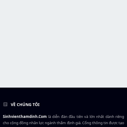
VỀ CHÚNG TÔI
Sinhvienthamdinh.Com
là diễn đàn đầu tiên và lớn nhất dành riêng
cho cộng đồng nhân lực ngành
thẩm định giá
. Cổng thông tin được tạo