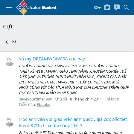
cực
Thẻ
sổ tay DREAMWEAVER8 cực hay ..
CHƯƠNG TRÌNH DREAMWEAVER 8 LÀ MỘT CHƯƠNG TRÌNH
THIẾT KẾ WEB , MẠNH , GIÀU TÍNH NĂNG ,CHUYÊN NGHIỆP , DỄ
SỬ DỤNG VÀ THÔNG DỤNG NHẤT HIỆN NAY , KHÔNG CẦN PHẢI
BIẾT NHIỀU VỀ HTML , JAVASCRIPT . ĐÂY LÀ PHIÊN BẢN MỚI
NHẤT CÙNG VỚI CÁC TÍNH NĂNG HAY CỦA CHƯƠNG TRÌNH GIÚP
CÁC BẠN THAM KHẢO VÀ ÁP DỤNG...
saveyourtime1990
Chủ đề
8 Tháng chín 2011
Trả lời: 0
Diễn đàn:
Ebooks
Học anh văn với giáo viên anh quốc , giá cực sốc tiết
kiệm 87% chỉ có tai shop21h !!
Enjoy english !!!! Tiếng anh ngày nay càng quan trọng trong