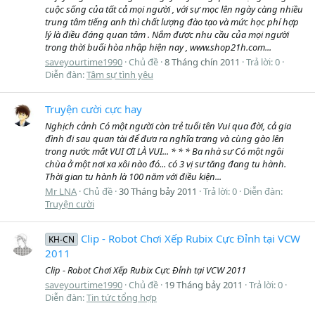
cuộc sống của tất cả mọi người , với sự mọc lên ngày càng nhiều
trung tâm tiếng anh thì chất lượng đào tạo và mức học phí hợp
lý là điều đáng quan tâm . Nắm được nhu cầu của mọi người
trong thời buổi hòa nhập hiện nay , www.shop21h.com...
saveyourtime1990
Chủ đề
8 Tháng chín 2011
Trả lời: 0
Diễn đàn:
Tâm sự tình yêu
Truyện cười cực hay
Nghịch cảnh Có một người còn trẻ tuổi tên Vui qua đời, cả gia
đình đi sau quan tài để đưa ra nghĩa trang và cùng gào lên
trong nước mắt VUI ƠI LÀ VUI... * * * Ba nhà sư Có một ngôi
chùa ở một nơi xa xôi nào đó... có 3 vị sư tăng đang tu hành.
Thời gian tu hành là 100 năm với điều kiện...
Mr LNA
Chủ đề
30 Tháng bảy 2011
Trả lời: 0
Diễn đàn:
Truyện cười
Clip - Robot Chơi Xếp Rubix Cực Đỉnh tại VCW
KH-CN
2011
Clip - Robot Chơi Xếp Rubix Cực Đỉnh tại VCW 2011
saveyourtime1990
Chủ đề
19 Tháng bảy 2011
Trả lời: 0
Diễn đàn:
Tin tức tổng hợp