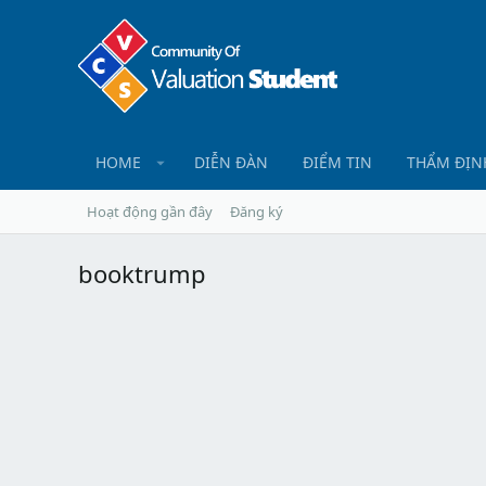
HOME
DIỄN ĐÀN
ĐIỂM TIN
THẨM ĐỊN
Hoạt động gần đây
Đăng ký
booktrump