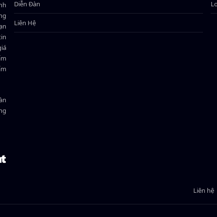
Diễn Đàn
L
ành
ông
Liên Hệ
bạn
in
giá
hẩm
hẩm
oàn
ồng
Liên hệ