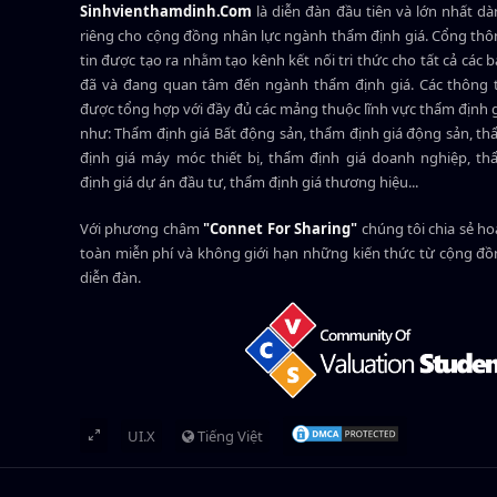
Sinhvienthamdinh.Com
là diễn đàn đầu tiên và lớn nhất d
riêng cho cộng đồng nhân lực ngành
thẩm định giá
. Cổng th
tin được tạo ra nhằm tạo kênh kết nối tri thức cho tất cả các 
đã và đang quan tâm đến ngành thẩm định giá. Các thông t
được tổng hợp với đầy đủ các mảng thuộc lĩnh vực thẩm định 
như: Thẩm định giá Bất động sản, thẩm định giá động sản, t
định giá máy móc thiết bị, thẩm định giá doanh nghiệp, t
định giá dự án đầu tư, thẩm định giá thương hiệu...
Với phương châm
"Connet For Sharing"
chúng tôi chia sẻ h
toàn miễn phí và không giới hạn những kiến thức từ cộng đ
diễn đàn.
UI.X
Tiếng Việt