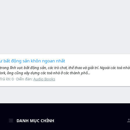
tư bất động sản khôn ngoan nhất
ng lĩnh vực bất động sản, các trò chơi, thể thao và giải trí. Ngoài các toà n
York, ông cũng xây dựng các toà nhà ở các thành phố...
Trả lời: 0
Diễn đàn:
Audio Books
DANH MỤC CHÍNH