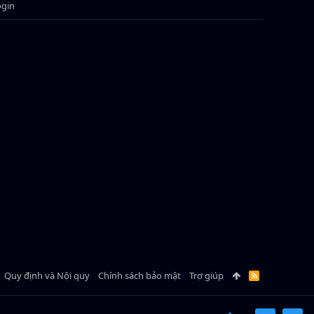
ogin
Quy định và Nội quy
Chính sách bảo mật
Trợ giúp
R
S
S