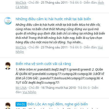
Mr.Click
Chủ đề
25 Tháng sáu 2011
Trả lời: 0
Diễn đàn:
Ảnh
Cá Nhân
Những điều cấm kị hài hước nhất tại bãi biển
Những điều cấm kị hài hước nhất tại bãi biển Mùa hè đến rồi,
cùng nhau ra biển chơi thôi! Nhưng cũng đừng vui quá mà
quên đi những quy định đặc biệt chỉ có riêng tại những bãi biển
thôi nhé! Trong thời tiết nóng bức hiện nay, biển là sự lựa chọn
hàng đầu cho một mùa hè sôi động. Tuy nhiên...
Mr.Click
Chủ đề
23 Tháng sáu 2011
Trả lời: 0
Diễn đàn:
Vui
Nhộn
Biển nha vệ sinh cười vãi cả răng
1. Nhìn trộm nì :panda65::leaf2::leaf11::green8::green8: 2. QUần
ẢI QUẦN AI?:panda66::cutepig77::cutepig28::cutepig38: 3.BỜI VÌ
IEM LÀ CON GÁI : :panda77::binhsua34:cutepig37::cutepig36: 4.
TỤT GỒI :leaf6::leaf3::cutepig77:
Mr LNA
Chủ đề
16 Tháng mười hai 2010
Trả lời: 0
Diễn
đàn:
Vui Nhộn
Đến Lộc An ngủ đêm, nghe gió biển
VH-DL