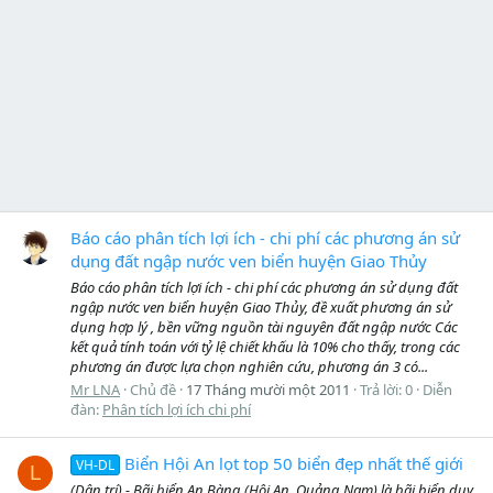
Báo cáo phân tích lợi ích - chi phí các phương án sử
dụng đất ngập nước ven biển huyện Giao Thủy
Báo cáo phân tích lợi ích - chi phí các phương án sử dụng đất
ngập nước ven biển huyện Giao Thủy, đề xuất phương án sử
dụng hợp lý , bền vững nguồn tài nguyên đất ngập nước Các
kết quả tính toán với tỷ lệ chiết khấu là 10% cho thấy, trong các
phương án được lựa chọn nghiên cứu, phương án 3 có...
Mr LNA
Chủ đề
17 Tháng mười một 2011
Trả lời: 0
Diễn
đàn:
Phân tích lợi ích chi phí
Biển Hội An lọt top 50 biển đẹp nhất thế giới
VH-DL
L
(Dân trí) - Bãi biển An Bàng (Hội An, Quảng Nam) là bãi biển duy