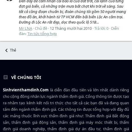
Đến đây để cảm nhận cái bao la của đất trời, cái lạnh của từng
đợt gió biển, cả những trận mưa bất chợt khi trời về sáng. Sau
tất cả công đoạn chuẩn bị, đoàn chúng tôi gồm 50 người mang
theo đồ ăn, khởi hành từ TP HCM đến bãi biển Lộc An cắm trại.
Đường đi Lộc An rất đẹp, dọc theo quốc lộ 51B...
Mr LNA
Chủ đề
12 Tháng mười hai 2010
Trả lời: 0
Diễn
đàn:
Tin tức tổng hợp
Thẻ
VỀ CHÚNG TÔI
Sinhvienthamdinh.Com
là diễn đàn đầu tiên và lớn nhất dành riêng
cho cộng đồng nhân lực ngành
thẩm định giá
. Cổng thông tin được tạo
ra nhằm tạo kênh kết nối tri thức cho tất cả các bạn đã và đang quan
tâm đến ngành thẩm định giá. Các thông tin được tổng hợp với đầy đủ
các mảng thuộc lĩnh vực thẩm định giá như: Thẩm định giá Bất động
sản, thẩm định giá động sản, thẩm định giá máy móc thiết bị, thẩm
định giá doanh nghiệp, thẩm định giá dự án đầu tư, thẩm định giá