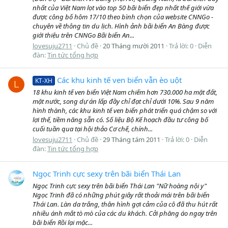
nhất của Việt Nam lọt vào top 50 bãi biển đẹp nhất thế giới vừa
được công bố hôm 17/10 theo bình chọn của website CNNGo -
chuyên về thông tin du lịch. Hình ảnh bãi biển An Bàng được
giới thiệu trên CNNGo Bãi biển An...
lovesuju2711
Chủ đề
20 Tháng mười 2011
Trả lời: 0
Diễn
đàn:
Tin tức tổng hợp
Các khu kinh tế ven biển vẫn èo uột
KT-XH
L
18 khu kinh tế ven biển Việt Nam chiếm hơn 730.000 ha mặt đất,
mặt nước, song dự án lấp đầy chỉ đạt chỉ dưới 10%. Sau 9 năm
hình thành, các khu kinh tế ven biển phát triển quá chậm so với
lợi thế, tiềm năng sẵn có. Số liệu Bộ Kế hoạch đầu tư công bố
cuối tuần qua tại hội thảo Cơ chế, chính...
lovesuju2711
Chủ đề
29 Tháng tám 2011
Trả lời: 0
Diễn
đàn:
Tin tức tổng hợp
Ngọc Trinh cực sexy trên bãi biển Thái Lan
Ngọc Trinh cực sexy trên bãi biển Thái Lan "Nữ hoàng nội y"
Ngọc Trinh đã có những phút giây rất thoải mái trên bãi biển
Thái Lan. Làn da trắng, thân hình gợi cảm của cô đã thu hút rất
nhiều ánh mắt tò mò của các du khách. Cởi phăng áo ngay trên
bãi biển Rồi lại mặc...