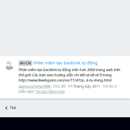
Phần mềm tạo backlink tự động
KH-CN
Phần mềm tạo backlink tự động trên hơn 3000 trang web trên
thế giới .Các bạn xem hướng dẫn chi tiết và tải về ở trang.
http://www.tkwebgiare.com/vn/TT/47/p...k-tu-dong.html
saveyourtime1990
Chủ đề
17 Tháng bảy 2011
Trả lời: 0
Diễn đàn:
Tin tức tổng hợp
Thẻ