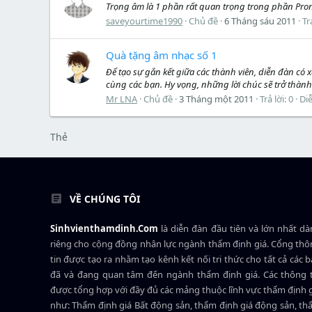
Trọng âm là 1 phần rất quan trọng trong phần Pron
saveyourtime1990
Chủ đề
6 Tháng sáu 2011
Tr
Quà tặng âm nhạc số 1
Để tạo sự gắn kết giữa các thành viên, diễn đàn c
cùng các bạn. Hy vọng, những lời chúc sẽ trở thành
Mr LNA
Chủ đề
3 Tháng một 2011
Trả lời: 0
Di
Thẻ
VỀ CHÚNG TÔI
Sinhvienthamdinh.Com
là diễn đàn đầu tiên và lớn nhất d
riêng cho cộng đồng nhân lực ngành
thẩm định giá
. Cổng th
tin được tạo ra nhằm tạo kênh kết nối tri thức cho tất cả các 
đã và đang quan tâm đến ngành thẩm định giá. Các thông t
được tổng hợp với đầy đủ các mảng thuộc lĩnh vực thẩm định 
như: Thẩm định giá Bất động sản, thẩm định giá động sản, t