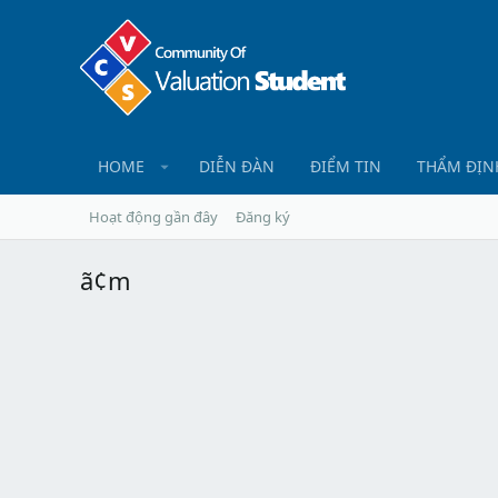
HOME
DIỄN ĐÀN
ĐIỂM TIN
THẨM ĐỊN
Hoạt động gần đây
Đăng ký
ã¢m