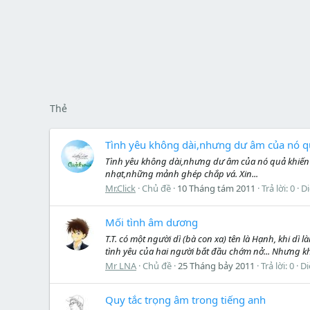
Thẻ
Tình yêu không dài,nhưng dư âm của nó qu
Tình yêu không dài,nhưng dư âm của nó quả khiến ng
nhạt,những mảnh ghép chắp vá. Xin...
Mr.Click
Chủ đề
10 Tháng tám 2011
Trả lời: 0
D
Mối tình âm dương
T.T. có một người dì (bà con xa) tên là Hạnh, khi dì
tình yêu của hai người bắt đầu chớm nở... Nhưng khi
Mr LNA
Chủ đề
25 Tháng bảy 2011
Trả lời: 0
Di
Quy tắc trọng âm trong tiếng anh