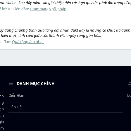
unciation. Sau đây mình xin giới thiệu đến các bạn quy tắc phát âm trong tiế
ả lời: 0
Diễn đàn:
Grammar (Ngữ pháp)
ó xây dựng chương trình quà tặng âm nhạc, dưới đây là những ca khúc đã được
 hiện thực, tình cảm giữa các thành viên ngày càng gắn bó...
ễn đàn:
Quà tặng âm nhạc
DANH MỤC CHÍNH
Diễn Đàn
L
ành
ông
Liên Hệ
bạn
in
giá
hẩm