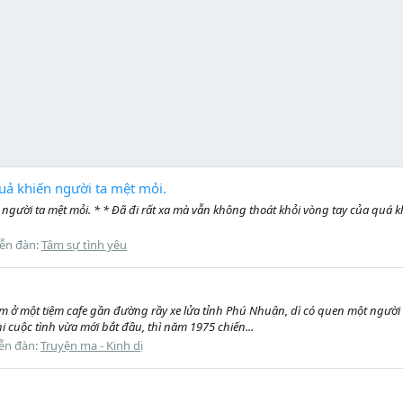
ả khiến người ta mệt mỏi.
ười ta mệt mỏi. * * Đã đi rất xa mà vẫn không thoát khỏi vòng tay của quá kh
iễn đàn:
Tâm sự tình yêu
 làm ở một tiệm cafe gần đường rầy xe lửa tỉnh Phú Nhuận, dì có quen một người
 cuộc tình vừa mới bắt đầu, thì năm 1975 chiến...
ễn đàn:
Truyện ma - Kinh dị