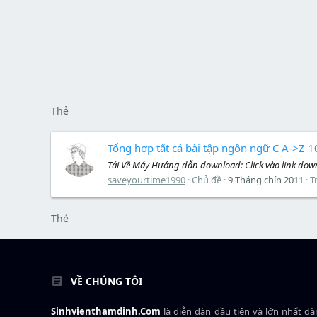
Thẻ
Tổng hợp tất cả bài tập ngôn ngữ C A->Z 1
Tải Về Máy Hướng dẫn download: Click vào link downl
saveyourtime1990
Chủ đề
9 Tháng chín 2011
Tr
Thẻ
VỀ CHÚNG TÔI
Sinhvienthamdinh.Com
là diễn đàn đầu tiên và lớn nhất d