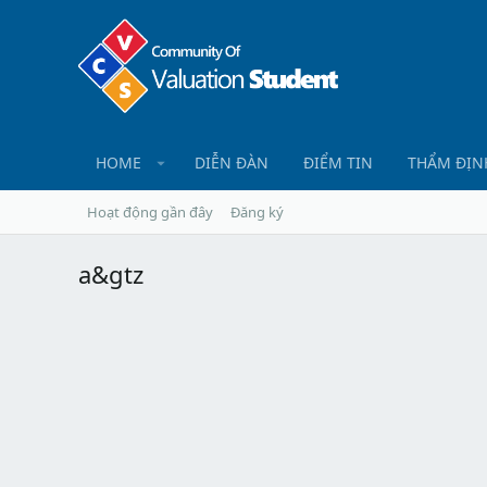
HOME
DIỄN ĐÀN
ĐIỂM TIN
THẨM ĐỊN
Hoạt động gần đây
Đăng ký
a&gtz