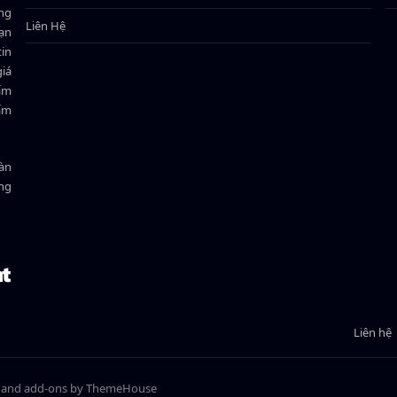
ông
Liên Hệ
bạn
in
giá
hẩm
hẩm
oàn
ồng
Liên hệ
e and add-ons by ThemeHouse