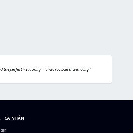
he file fast > z là xong .. "chúc các bạn thành công "
CÁ NHÂN
ogin