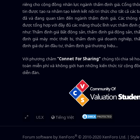
riêng cho cộng đồng nhân lực ngành
thẩm định giá
. Cổng th
tin được tạo ra nhằm tạo kênh kết nối tri thức cho tất cả các 
đã và đang quan tâm đến ngành thẩm định giá. Các thông t
được tổng hợp với đầy đủ các mảng thuộc lĩnh vực thẩm định 
như: Thẩm định giá Bất động sản, thẩm định giá động sản, t
định giá máy móc thiết bị, thẩm định giá doanh nghiệp, t
định giá dự án đầu tư, thẩm định giá thương hiệu...
Với phương châm
"Connet For Sharing"
chúng tôi chia sẻ h
toàn miễn phí và không giới hạn những kiến thức từ cộng đ
diễn đàn.
UI.X
Tiếng Việt
®
Forum software by XenForo
© 2010-2020 XenForo Ltd.
|
Styl