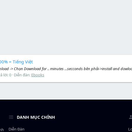
00% = Tiếng Việt
oad -> Chọn Download for .. minutes ...secconds bên phải->install and dowload t
ả lời: 0
Diễn đàn:
Ebooks
DANH MỤC CHÍNH
Diễn Đàn
L
ành