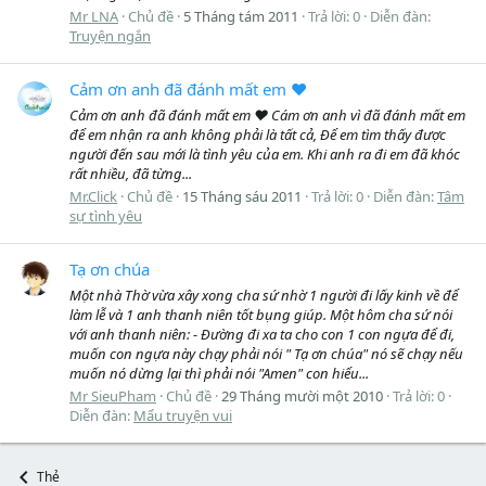
Mr LNA
Chủ đề
5 Tháng tám 2011
Trả lời: 0
Diễn đàn:
Truyện ngắn
Cảm ơn anh đã đánh mất em ♥
Cảm ơn anh đã đánh mất em ♥ Cám ơn anh vì đã đánh mất em
để em nhận ra anh không phải là tất cả, Để em tìm thấy được
người đến sau mới là tình yêu của em. Khi anh ra đi em đã khóc
rất nhiều, đã từng...
Mr.Click
Chủ đề
15 Tháng sáu 2011
Trả lời: 0
Diễn đàn:
Tâm
sự tình yêu
Tạ ơn chúa
Một nhà Thờ vừa xây xong cha sứ nhờ 1 người đi lấy kinh về để
làm lễ và 1 anh thanh niên tốt bụng giúp. Một hôm cha sứ nói
với anh thanh niên: - Đường đi xa ta cho con 1 con ngựa để đi,
muốn con ngựa này chạy phải nói " Tạ ơn chúa" nó sẽ chạy nếu
muốn nó dừng lại thì phải nói "Amen" con hiểu...
Mr SieuPham
Chủ đề
29 Tháng mười một 2010
Trả lời: 0
Diễn đàn:
Mẩu truyện vui
Thẻ