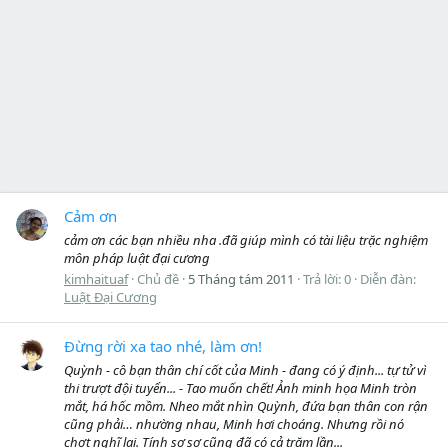
Cảm ơn
cảm ơn các bạn nhiều nha .đã giúp mình có tài liệu trặc nghiệm
môn pháp luật đại cương
kimhaituaf
Chủ đề
5 Tháng tám 2011
Trả lời: 0
Diễn đàn:
Luật Đại Cương
Đừng rời xa tao nhé, làm ơn!
Quỳnh - cô bạn thân chí cốt của Minh - đang có ý định... tự tử vì
thi trượt đội tuyển... - Tao muốn chết! Ảnh minh họa Minh tròn
mắt, há hốc mồm. Nheo mắt nhìn Quỳnh, đứa bạn thân con rận
cũng phải… nhường nhau, Minh hơi choáng. Nhưng rồi nó
chợt nghĩ lại. Tính sơ sơ cũng đã có cả trăm lần...