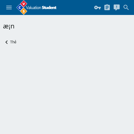
æ¡n
Thẻ