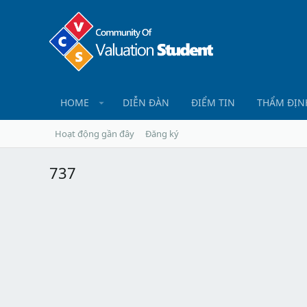
HOME
DIỄN ĐÀN
ĐIỂM TIN
THẨM ĐỊN
Hoạt động gần đây
Đăng ký
737