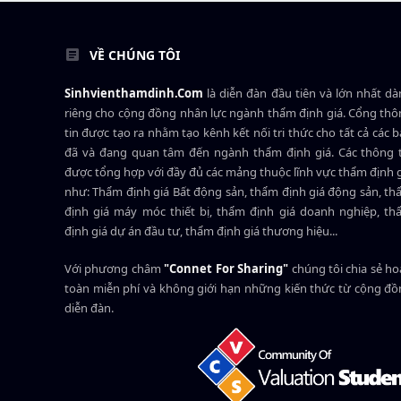
VỀ CHÚNG TÔI
Sinhvienthamdinh.Com
là diễn đàn đầu tiên và lớn nhất d
riêng cho cộng đồng nhân lực ngành
thẩm định giá
. Cổng th
tin được tạo ra nhằm tạo kênh kết nối tri thức cho tất cả các 
đã và đang quan tâm đến ngành thẩm định giá. Các thông t
được tổng hợp với đầy đủ các mảng thuộc lĩnh vực thẩm định 
như: Thẩm định giá Bất động sản, thẩm định giá động sản, t
định giá máy móc thiết bị, thẩm định giá doanh nghiệp, t
định giá dự án đầu tư, thẩm định giá thương hiệu...
Với phương châm
"Connet For Sharing"
chúng tôi chia sẻ h
toàn miễn phí và không giới hạn những kiến thức từ cộng đ
diễn đàn.