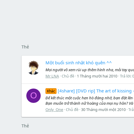
Thẻ
Một buổi sinh nhật khó quên ^^
Mọi người vô xem rùi up thêm hình nha, mỏi tay quá 
Mr LNA
Chủ đề
1 Tháng mười hai 2010
Trả lời: 
[4share] [DVD rip] The art of kissing
Khác
O
Để kết thúc một cuộc hẹn hò đáng nhớ, bạn đặt lê
Bạn muốn trở thành nữ hoàng của mọi nụ hôn? Và 
Only_One
Chủ đề
30 Tháng mười một 2010
Trả
Thẻ