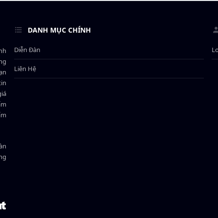
DANH MỤC CHÍNH
Diễn Đàn
L
ành
ông
Liên Hệ
bạn
in
giá
hẩm
hẩm
oàn
ồng