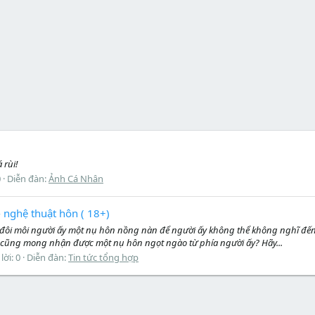
rùi!
0
Diễn đàn:
Ảnh Cá Nhân
 - nghệ thuật hôn ( 18+)
n đôi môi người ấy một nụ hôn nồng nàn để người ấy không thể không nghĩ đế
cũng mong nhận được một nụ hôn ngọt ngào từ phía người ấy? Hãy...
 lời: 0
Diễn đàn:
Tin tức tổng hợp