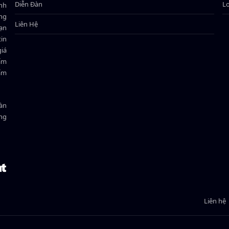
Diễn Đàn
L
ành
ông
Liên Hệ
bạn
in
giá
hẩm
hẩm
oàn
ồng
Liên hệ