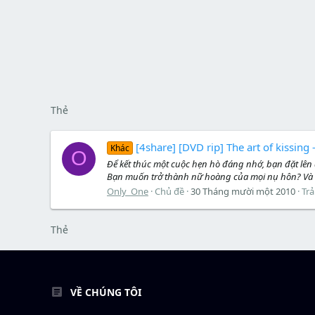
Thẻ
[4share] [DVD rip] The art of kissing
Khác
O
Để kết thúc một cuộc hẹn hò đáng nhớ, bạn đặt lê
Bạn muốn trở thành nữ hoàng của mọi nụ hôn? Và 
Only_One
Chủ đề
30 Tháng mười một 2010
Trả
Thẻ
VỀ CHÚNG TÔI