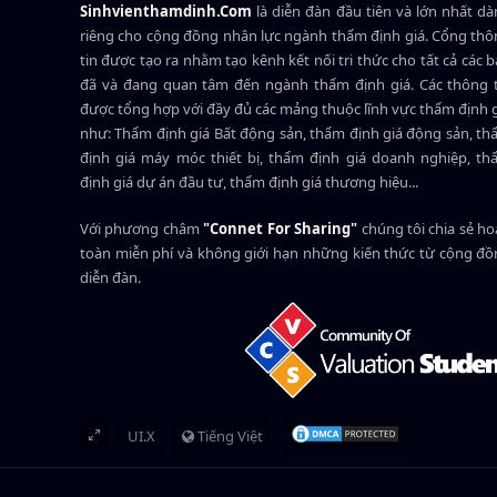
Sinhvienthamdinh.Com
là diễn đàn đầu tiên và lớn nhất d
riêng cho cộng đồng nhân lực ngành
thẩm định giá
. Cổng th
tin được tạo ra nhằm tạo kênh kết nối tri thức cho tất cả các 
đã và đang quan tâm đến ngành thẩm định giá. Các thông t
được tổng hợp với đầy đủ các mảng thuộc lĩnh vực thẩm định 
như: Thẩm định giá Bất động sản, thẩm định giá động sản, t
định giá máy móc thiết bị, thẩm định giá doanh nghiệp, t
định giá dự án đầu tư, thẩm định giá thương hiệu...
Với phương châm
"Connet For Sharing"
chúng tôi chia sẻ h
toàn miễn phí và không giới hạn những kiến thức từ cộng đ
diễn đàn.
UI.X
Tiếng Việt