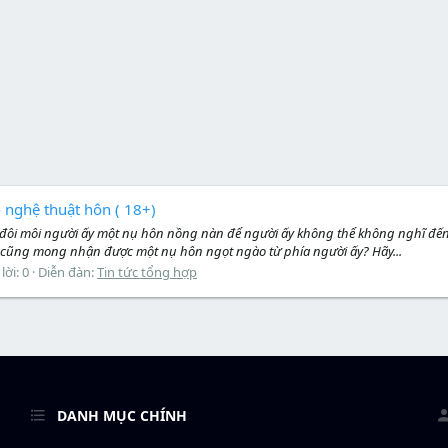
 - nghệ thuật hôn ( 18+)
n đôi môi người ấy một nụ hôn nồng nàn để người ấy không thể không nghĩ đế
cũng mong nhận được một nụ hôn ngọt ngào từ phía người ấy? Hãy...
 lời: 0
Diễn đàn:
Tin tức tổng hợp
DANH MỤC CHÍNH