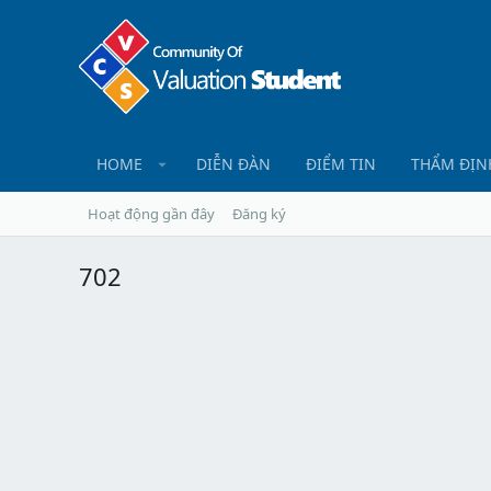
HOME
DIỄN ĐÀN
ĐIỂM TIN
THẨM ĐỊN
Hoạt động gần đây
Đăng ký
702