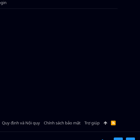
ogin
Quy định và Nội quy
Chính sách bảo mật
Trợ giúp
R
S
S