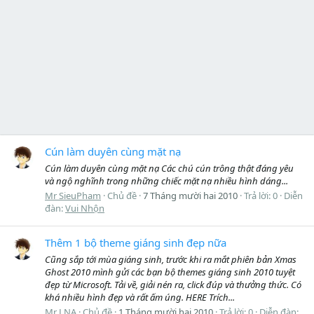
Cún làm duyên cùng mặt nạ
Cún làm duyên cùng mặt nạ Các chú cún trông thật đáng yêu
và ngộ nghĩnh trong những chiếc mặt nạ nhiều hình dáng...
Mr SieuPham
Chủ đề
7 Tháng mười hai 2010
Trả lời: 0
Diễn
đàn:
Vui Nhộn
Thêm 1 bộ theme giáng sinh đẹp nữa
Cũng sắp tới mùa giáng sinh, trước khi ra mắt phiên bản Xmas
Ghost 2010 mình gửi các bạn bộ themes giáng sinh 2010 tuyệt
đẹp từ Microsoft. Tải về, giải nén ra, click đúp và thưởng thức. Có
khá nhiều hình đẹp và rất ấm úng. HERE Trích...
Mr LNA
Chủ đề
1 Tháng mười hai 2010
Trả lời: 0
Diễn đàn: