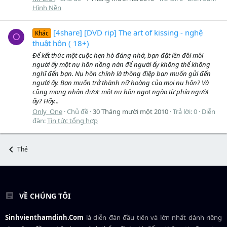
Hình Nền
[4share] [DVD rip] The art of kissing - nghệ
Khác
O
thuật hôn ( 18+)
Để kết thúc một cuộc hẹn hò đáng nhớ, bạn đặt lên đôi môi
người ấy một nụ hôn nồng nàn để người ấy không thể không
nghĩ đến bạn. Nụ hôn chính là thông điệp bạn muốn gửi đến
người ấy. Bạn muốn trở thành nữ hoàng của mọi nụ hôn? Và
cũng mong nhận được một nụ hôn ngọt ngào từ phía người
ấy? Hãy...
Only_One
Chủ đề
30 Tháng mười một 2010
Trả lời: 0
Diễn
đàn:
Tin tức tổng hợp
Thẻ
VỀ CHÚNG TÔI
Sinhvienthamdinh.Com
là diễn đàn đầu tiên và lớn nhất dành riêng