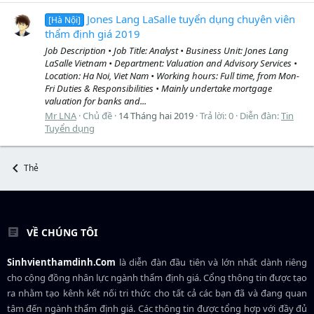
Jones Lang LaSalle tuyển dụng chuyên viên
[Hà Nội]
thẩm định giá 2019
Job Description • Job Title: Analyst • Business Unit: Jones Lang
LaSalle Vietnam • Department: Valuation and Advisory Services •
Location: Ha Noi, Viet Nam • Working hours: Full time, from Mon-
Fri Duties & Responsibilities • Mainly undertake mortgage
valuation for banks and...
Mr LNA
Chủ đề
14 Tháng hai 2019
Trả lời: 0
Diễn đàn:
Tin
Tuyển dụng
Thẻ
VỀ CHÚNG TÔI
Sinhvienthamdinh.Com
là diễn đàn đầu tiên và lớn nhất dành riêng
cho cộng đồng nhân lực ngành
thẩm định giá
. Cổng thông tin được tạo
ra nhằm tạo kênh kết nối tri thức cho tất cả các bạn đã và đang quan
tâm đến ngành thẩm định giá. Các thông tin được tổng hợp với đầy đủ