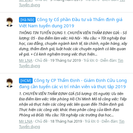
Tuyển dụng
Công ty Cổ phần Đầu tư và Thẩm định giá
[Hà Nội]
Việt Nam tuyển dụng 2019
THÔNG TIN TUYỂN DỤNG 1. CHUYÊN VIÊN THẨM ĐỊNH GIÁ: - Số
lượng: 05 - Địa điểm làm việc: Hà Nội - Yêu cầu: + Tốt nghiệp Đại
học, cao đẳng, chuyên ngành kinh tế, tài chính, ngân hàng, xây
dựng, thẩm định giá, luật hoặc các chuyên ngành có liên quan
về giá. + Có kinh nghiệm trong việc thực hiện...
Mr LNA
Chủ đề
19 Tháng tư 2019
Trả lời: 0
Diễn đàn:
Tin
Tuyển dụng
Công ty CP Thẩm Định - Giám Định Cửu Long
[HCM]
đang cần tuyển các vị trí nhân viên và thực tập 2019
1. CHUYÊN VIÊN THẨM ĐỊNH GIÁ (Số lượng: 05 người): Ưu tiên
Địa điểm làm việc: Văn phòng Hồ Chí Minh Mô tả công việc: Tiếp
nhận và thực hiện các công việc liên quan đến Thẩm định giá.
Thực hiện các công việc khác theo phân công của lãnh đạo
Phòng và BGĐ. Yêu cầu: Tốt nghiệp các trường Đại học...
Mr LNA
Chủ đề
18 Tháng hai 2019
Trả lời: 0
Diễn đàn:
Tin
Tuyển dụng