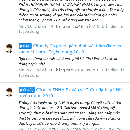
PHẦN THẨM ĐỊNH GIÁ VÀ TƯ VẤN VIỆT NAM I. Chuyên viên Thẩm
định giá (02 người) Yêu cầu công việc và chuyên môn - Thu thập
thông tin thị trường về giá, lập báo cáo thẩm định giá hoàn
chỉnh theo quy định. - Có khả năng làm việc độc...
Mr LNA
Chủ đề
14 Tháng năm 2019
Trả lời: 0
Diễn đàn:
Tin
Tuyển dụng
Công ty Cổ phần giám định và thẩm định tài
[HCM]
sản Việt Nam - Tuyển dụng 2019
Bạn nào đang tìm việc tại thành phố Hồ Chí Minh thì xem tin
đăng tuyển nhé
Mr LNA
Chủ đề
10 Tháng năm 2019
Trả lời: 0
Diễn đàn:
Tin
Tuyển dụng
Công ty TNHH Tư vấn và Thẩm định giá HK
[Hà Nội]
tuyển dụng 2019
Thông báo tuyển dụng 1. Vị trí tuyển dụng: Chuyên viên thẩm
định giá 2. Số lượng: 1-2 3. Giới tính: Nam 4.Mô tả công việc: -
Trực tiếp thực hiện thẩm định giá tài sản: Động sản(máy móc
thiết bị, phương tiện vận tải…), Bất động sản (Quyền sử dụng
đất, Quyền sở hữu nhà ở, công trình xây dựng)...
Mr LNA
Chủ đề
3 Tháng năm 2019
Trả lời: 0
Diễn đàn:
Tin