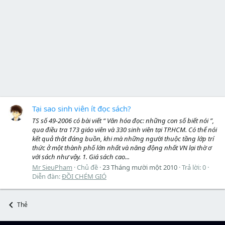
Tại sao sinh viên ít đọc sách?
TS số 49-2006 có bài viết “ Văn hóa đọc: những con số biết nói ”,
qua điều tra 173 giáo viên và 330 sinh viên tại TP.HCM. Có thể nói
kết quả thật đáng buồn, khi mà những người thuộc tầng lớp trí
thức ở một thành phố lớn nhất và năng động nhất VN lại thờ ơ
với sách như vậy. 1. Giá sách cao...
Mr SieuPham
Chủ đề
23 Tháng mười một 2010
Trả lời: 0
Diễn đàn:
ĐỒI CHÉM GIÓ
Thẻ