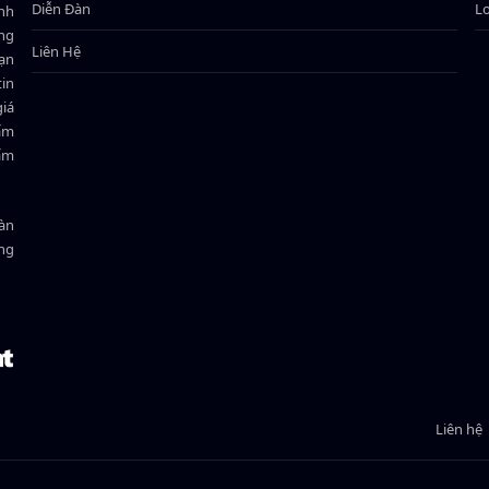
Diễn Đàn
L
ành
ông
Liên Hệ
bạn
in
giá
hẩm
hẩm
oàn
ồng
Liên hệ