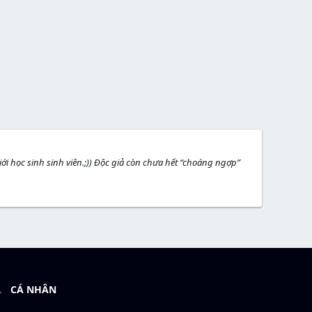
ới học sinh sinh viên.;)) Độc giả còn chưa hết “choáng ngợp”
CÁ NHÂN