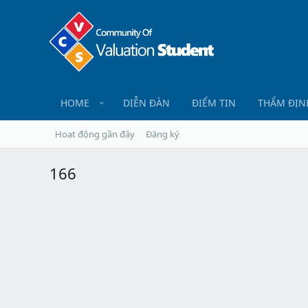
HOME
DIỄN ĐÀN
ĐIỂM TIN
THẨM ĐỊN
Hoạt động gần đây
Đăng ký
166