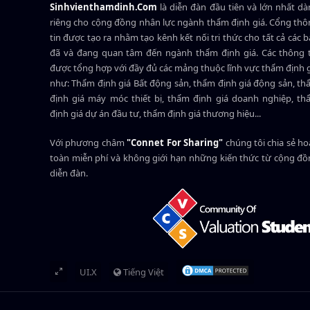
Sinhvienthamdinh.Com
là diễn đàn đầu tiên và lớn nhất d
riêng cho cộng đồng nhân lực ngành
thẩm định giá
. Cổng th
tin được tạo ra nhằm tạo kênh kết nối tri thức cho tất cả các 
đã và đang quan tâm đến ngành thẩm định giá. Các thông t
được tổng hợp với đầy đủ các mảng thuộc lĩnh vực thẩm định 
như: Thẩm định giá Bất động sản, thẩm định giá động sản, t
định giá máy móc thiết bị, thẩm định giá doanh nghiệp, t
định giá dự án đầu tư, thẩm định giá thương hiệu...
Với phương châm
"Connet For Sharing"
chúng tôi chia sẻ h
toàn miễn phí và không giới hạn những kiến thức từ cộng đ
diễn đàn.
UI.X
Tiếng Việt