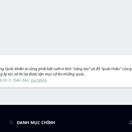
Quốc khiến ai cũng phải bật cười vì tính “sáng tạo” và độ “quái chiêu” của gi
ý túc xá thì lại được tận mục sở thị những quái...
ả lời: 0
Diễn đàn:
Vui Nhộn
DANH MỤC CHÍNH