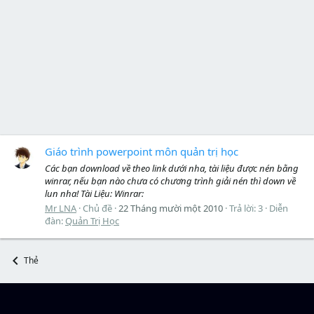
Giáo trình powerpoint môn quản trị học
Các bạn download về theo link dưới nha, tài liệu được nén bằng
winrar, nếu bạn nào chưa có chương trình giải nén thì down về
lun nha! Tài Liệu: Winrar:
Mr LNA
Chủ đề
22 Tháng mười một 2010
Trả lời: 3
Diễn
đàn:
Quản Trị Học
Thẻ