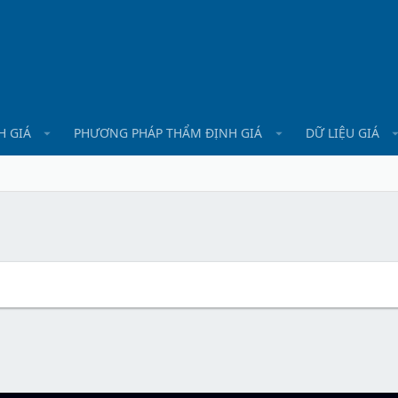
H GIÁ
PHƯƠNG PHÁP THẨM ĐỊNH GIÁ
DỮ LIỆU GIÁ