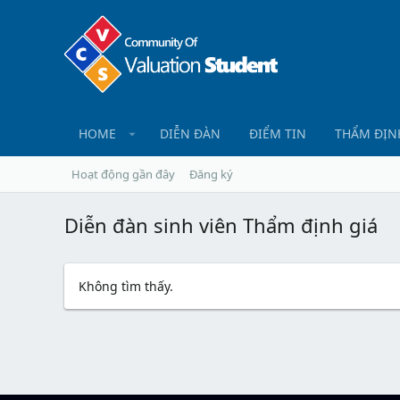
HOME
DIỄN ĐÀN
ĐIỂM TIN
THẨM ĐỊN
Hoạt động gần đây
Đăng ký
Diễn đàn sinh viên Thẩm định giá
Không tìm thấy.