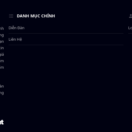
DANH MỤC CHÍNH
Diễn Đàn
L
ành
ông
Liên Hệ
bạn
in
giá
hẩm
hẩm
oàn
ồng