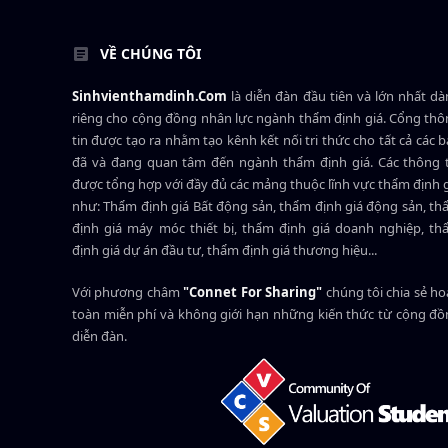
VỀ CHÚNG TÔI
Sinhvienthamdinh.Com
là diễn đàn đầu tiên và lớn nhất d
riêng cho cộng đồng nhân lực ngành
thẩm định giá
. Cổng th
tin được tạo ra nhằm tạo kênh kết nối tri thức cho tất cả các 
đã và đang quan tâm đến ngành thẩm định giá. Các thông t
được tổng hợp với đầy đủ các mảng thuộc lĩnh vực thẩm định 
như: Thẩm định giá Bất động sản, thẩm định giá động sản, t
định giá máy móc thiết bị, thẩm định giá doanh nghiệp, t
định giá dự án đầu tư, thẩm định giá thương hiệu...
Với phương châm
"Connet For Sharing"
chúng tôi chia sẻ h
toàn miễn phí và không giới hạn những kiến thức từ cộng đ
diễn đàn.