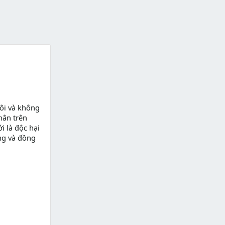
ôi và không
hân trên
i là độc hại
ng và đồng