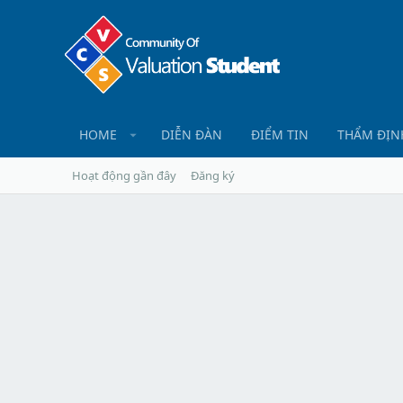
HOME
DIỄN ĐÀN
ĐIỂM TIN
THẨM ĐỊN
Hoạt động gần đây
Đăng ký