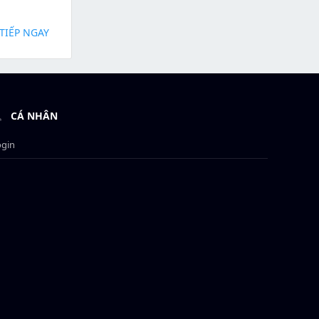
TIẾP NGAY
CÁ NHÂN
ogin