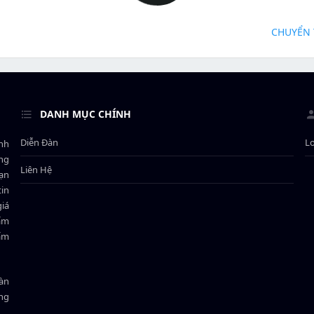
CHUYỂN 
DANH MỤC CHÍNH
Diễn Đàn
L
ành
ông
Liên Hệ
bạn
in
giá
hẩm
hẩm
oàn
ồng