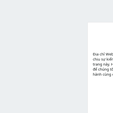
Địa chỉ We
chịu sự kiể
trang này. 
để chúng tô
hành cùng 