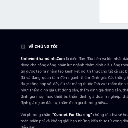
VỀ CHÚNG TÔI
Sinhvienthamdinh.Com
là diễn đàn đầu tiên và lớn nhất d
riêng cho cộng đồng nhân lực ngành
thẩm định giá
. Cổng th
tin được tạo ra nhằm tạo kênh kết nối tri thức cho tất cả các 
đã và đang quan tâm đến ngành thẩm định giá. Các thông t
được tổng hợp với đầy đủ các mảng thuộc lĩnh vực thẩm định 
như: Thẩm định giá Bất động sản, thẩm định giá động sản, t
định giá máy móc thiết bị, thẩm định giá doanh nghiệp, t
định giá dự án đầu tư, thẩm định giá thương hiệu...
Với phương châm
"Connet For Sharing"
chúng tôi chia sẻ h
toàn miễn phí và không giới hạn những kiến thức từ cộng đ
diễn đàn.