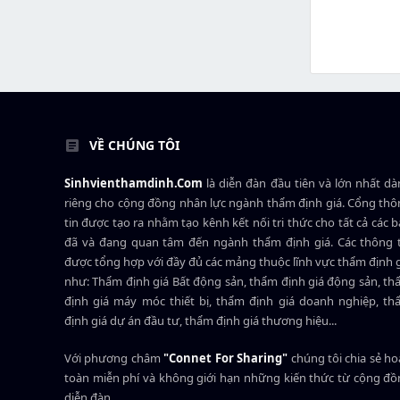
VỀ CHÚNG TÔI
Sinhvienthamdinh.Com
là diễn đàn đầu tiên và lớn nhất d
riêng cho cộng đồng nhân lực ngành
thẩm định giá
. Cổng th
tin được tạo ra nhằm tạo kênh kết nối tri thức cho tất cả các 
đã và đang quan tâm đến ngành thẩm định giá. Các thông t
được tổng hợp với đầy đủ các mảng thuộc lĩnh vực thẩm định 
như: Thẩm định giá Bất động sản, thẩm định giá động sản, t
định giá máy móc thiết bị, thẩm định giá doanh nghiệp, t
định giá dự án đầu tư, thẩm định giá thương hiệu...
Với phương châm
"Connet For Sharing"
chúng tôi chia sẻ h
toàn miễn phí và không giới hạn những kiến thức từ cộng đ
diễn đàn.