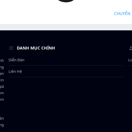
CHUYỂN 
DANH MỤC CHÍNH
Diễn Đàn
L
ành
ông
Liên Hệ
bạn
in
giá
hẩm
hẩm
oàn
ồng