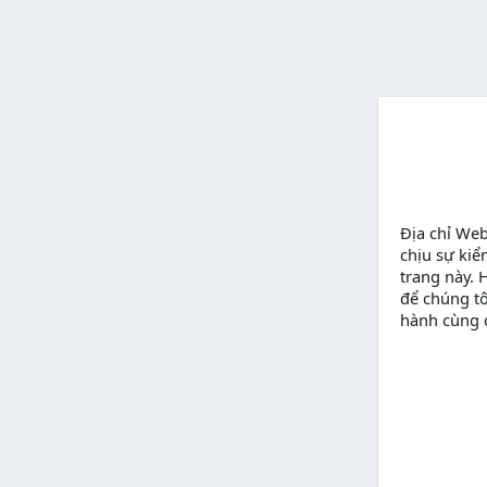
Địa chỉ We
chịu sự kiể
trang này. 
để chúng tô
hành cùng 