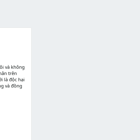
ôi và không
hân trên
i là độc hại
ng và đồng