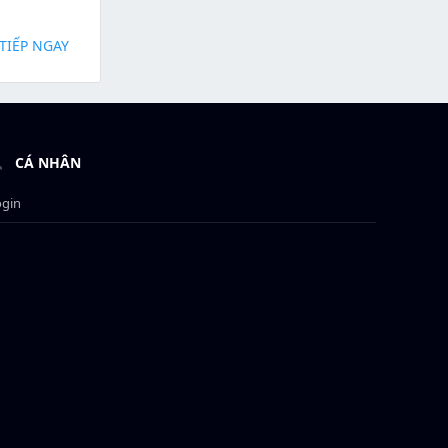
TIẾP NGAY
CÁ NHÂN
ogin