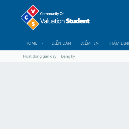
HOME
DIỄN ĐÀN
ĐIỂM TIN
THẨM ĐỊN
Hoạt động gần đây
Đăng ký