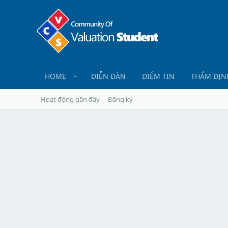
HOME
DIỄN ĐÀN
ĐIỂM TIN
THẨM ĐỊN
Hoạt động gần đây
Đăng ký