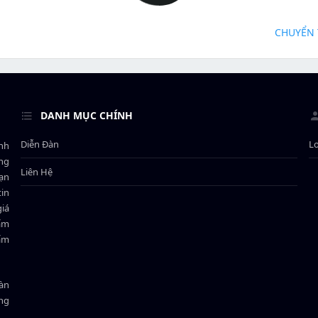
CHUYỂN 
DANH MỤC CHÍNH
Diễn Đàn
L
ành
ông
Liên Hệ
bạn
in
giá
hẩm
hẩm
oàn
ồng