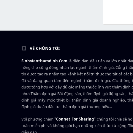
VỀ CHÚNG TÔI
Sinhvienthamdinh.Com
là diễn đàn đầu tiên và lớn nhất d
riêng cho cộng đồng nhân lực ngành
thẩm định giá
. Cổng th
tin được tạo ra nhằm tạo kênh kết nối tri thức cho tất cả các 
đã và đang quan tâm đến ngành thẩm định giá. Các thông t
được tổng hợp với đầy đủ các mảng thuộc lĩnh vực thẩm định 
như: Thẩm định giá Bất động sản, thẩm định giá động sản, t
định giá máy móc thiết bị, thẩm định giá doanh nghiệp, t
định giá dự án đầu tư, thẩm định giá thương hiệu...
Với phương châm
"Connet For Sharing"
chúng tôi chia sẻ h
toàn miễn phí và không giới hạn những kiến thức từ cộng đ
diễn đàn.