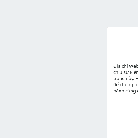
Địa chỉ We
chịu sự kiể
trang này. 
để chúng tô
hành cùng 