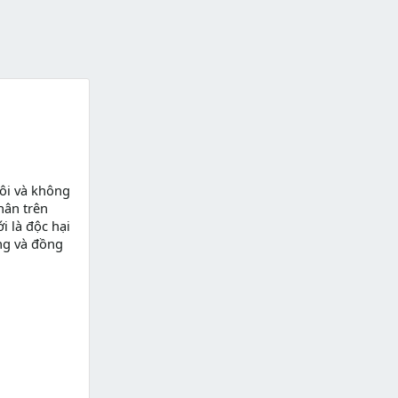
ôi và không
hân trên
i là độc hại
ng và đồng