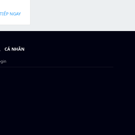
TIẾP NGAY
CÁ NHÂN
ogin