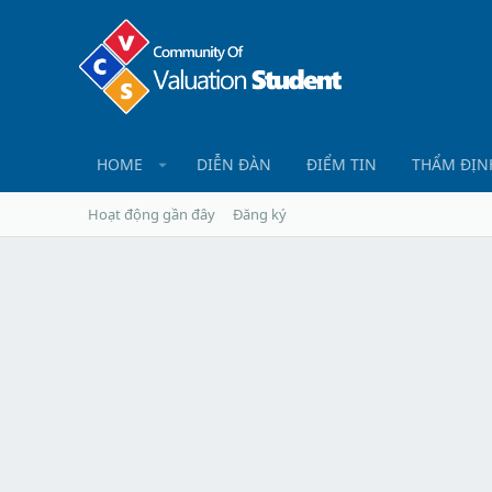
HOME
DIỄN ĐÀN
ĐIỂM TIN
THẨM ĐỊN
Hoạt động gần đây
Đăng ký