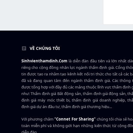
VỀ CHÚNG TÔI
Sinhvienthamdinh.Com
là diễn đàn đầu tiên và lớn nhất d
riêng cho cộng đồng nhân lực ngành
thẩm định giá
. Cổng th
tin được tạo ra nhằm tạo kênh kết nối tri thức cho tất cả các 
đã và đang quan tâm đến ngành thẩm định giá. Các thông t
được tổng hợp với đầy đủ các mảng thuộc lĩnh vực thẩm định 
như: Thẩm định giá Bất động sản, thẩm định giá động sản, t
định giá máy móc thiết bị, thẩm định giá doanh nghiệp, t
định giá dự án đầu tư, thẩm định giá thương hiệu...
Với phương châm
"Connet For Sharing"
chúng tôi chia sẻ h
toàn miễn phí và không giới hạn những kiến thức từ cộng đ
diễn đàn.