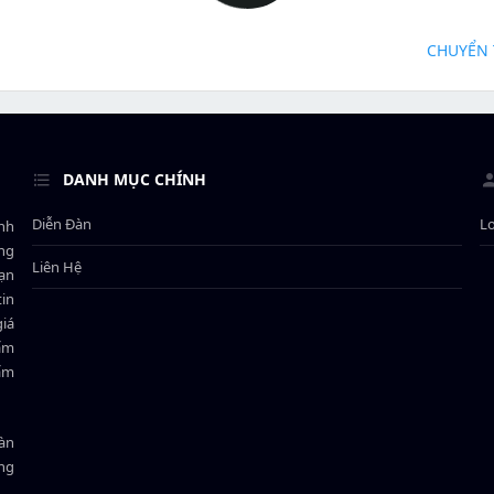
CHUYỂN 
DANH MỤC CHÍNH
Diễn Đàn
L
ành
ông
Liên Hệ
bạn
in
giá
hẩm
hẩm
oàn
ồng