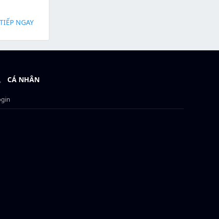
TIẾP NGAY
CÁ NHÂN
ogin