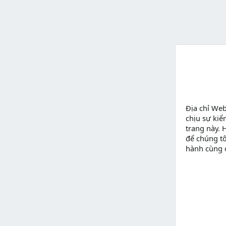
Địa chỉ We
chịu sự kiể
trang này. 
để chúng tô
hành cùng 