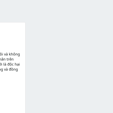
ôi và không
hân trên
i là độc hại
ng và đồng