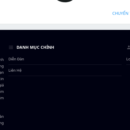
CHUYỂN 
DANH MỤC CHÍNH
Diễn Đàn
L
ành
ông
Liên Hệ
bạn
in
giá
hẩm
hẩm
oàn
ồng