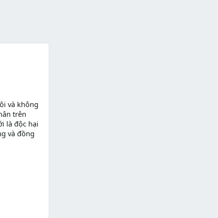
ôi và không
hân trên
i là độc hại
ng và đồng