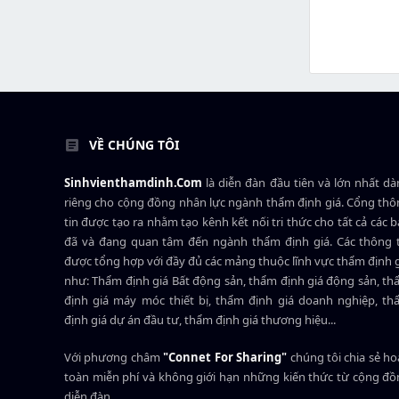
VỀ CHÚNG TÔI
Sinhvienthamdinh.Com
là diễn đàn đầu tiên và lớn nhất d
riêng cho cộng đồng nhân lực ngành
thẩm định giá
. Cổng th
tin được tạo ra nhằm tạo kênh kết nối tri thức cho tất cả các 
đã và đang quan tâm đến ngành thẩm định giá. Các thông t
được tổng hợp với đầy đủ các mảng thuộc lĩnh vực thẩm định 
như: Thẩm định giá Bất động sản, thẩm định giá động sản, t
định giá máy móc thiết bị, thẩm định giá doanh nghiệp, t
định giá dự án đầu tư, thẩm định giá thương hiệu...
Với phương châm
"Connet For Sharing"
chúng tôi chia sẻ h
toàn miễn phí và không giới hạn những kiến thức từ cộng đ
diễn đàn.