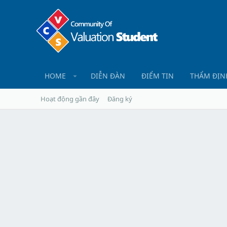
HOME
DIỄN ĐÀN
ĐIỂM TIN
THẨM ĐỊN
Hoạt động gần đây
Đăng ký