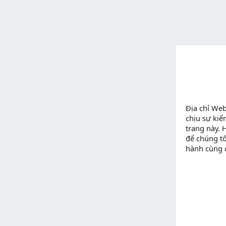
Địa chỉ We
chịu sự kiể
trang này. 
để chúng tô
hành cùng 