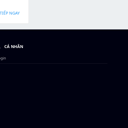
TIẾP NGAY
CÁ NHÂN
ogin