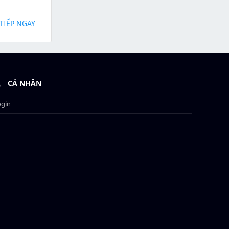
TIẾP NGAY
CÁ NHÂN
ogin