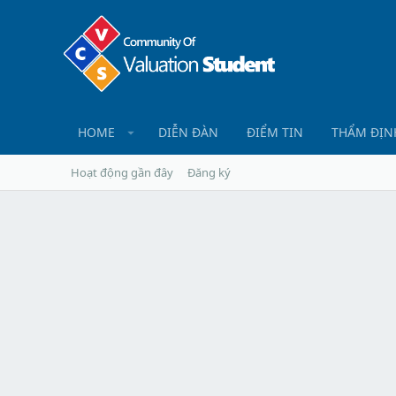
HOME
DIỄN ĐÀN
ĐIỂM TIN
THẨM ĐỊN
Hoạt động gần đây
Đăng ký