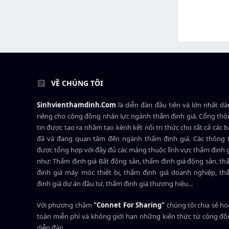
VỀ CHÚNG TÔI
Sinhvienthamdinh.Com
là diễn đàn đầu tiên và lớn nhất d
riêng cho cộng đồng nhân lực ngành
thẩm định giá
. Cổng th
tin được tạo ra nhằm tạo kênh kết nối tri thức cho tất cả các 
đã và đang quan tâm đến ngành thẩm định giá. Các thông t
được tổng hợp với đầy đủ các mảng thuộc lĩnh vực thẩm định 
như: Thẩm định giá Bất động sản, thẩm định giá động sản, t
định giá máy móc thiết bị, thẩm định giá doanh nghiệp, t
định giá dự án đầu tư, thẩm định giá thương hiệu...
Với phương châm
"Connet For Sharing"
chúng tôi chia sẻ h
toàn miễn phí và không giới hạn những kiến thức từ cộng đ
diễn đàn.