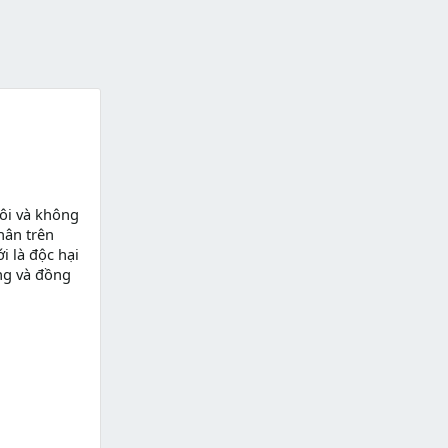
ôi và không
hân trên
i là độc hại
ng và đồng