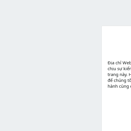
Địa chỉ We
chịu sự kiể
trang này. 
để chúng tô
hành cùng 