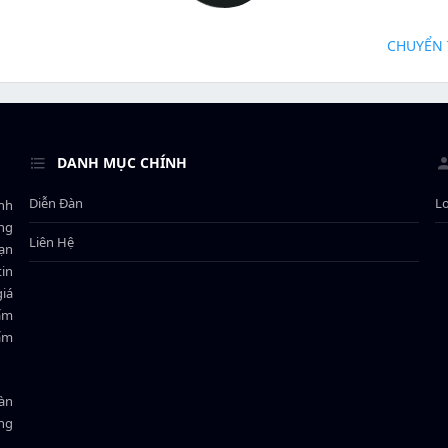
CHUYỂN 
DANH MỤC CHÍNH
Diễn Đàn
L
ành
ông
Liên Hệ
bạn
in
giá
hẩm
hẩm
oàn
ồng