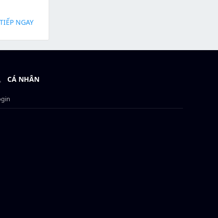
TIẾP NGAY
CÁ NHÂN
ogin