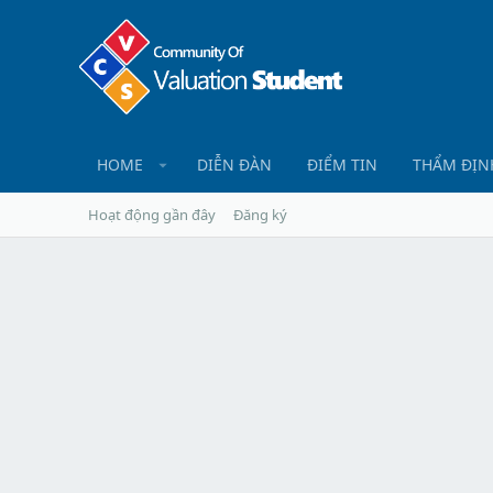
HOME
DIỄN ĐÀN
ĐIỂM TIN
THẨM ĐỊN
Hoạt động gần đây
Đăng ký