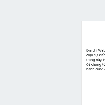
Địa chỉ We
chịu sự kiể
trang này. 
để chúng tô
hành cùng 