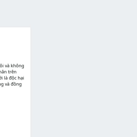
ôi và không
hân trên
i là độc hại
ng và đồng