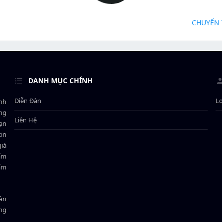
CHUYỂN 
DANH MỤC CHÍNH
Diễn Đàn
L
ành
ông
Liên Hệ
bạn
in
giá
hẩm
hẩm
oàn
ồng