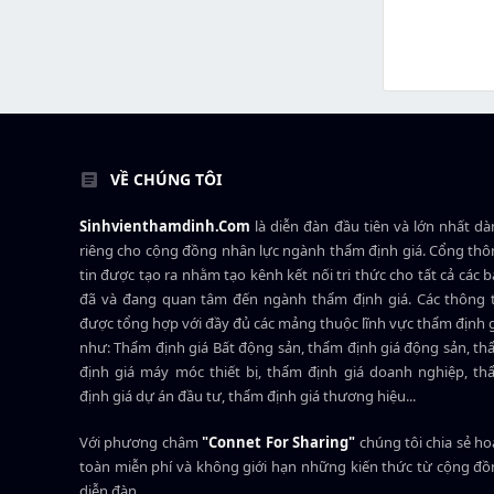
VỀ CHÚNG TÔI
Sinhvienthamdinh.Com
là diễn đàn đầu tiên và lớn nhất d
riêng cho cộng đồng nhân lực ngành
thẩm định giá
. Cổng th
tin được tạo ra nhằm tạo kênh kết nối tri thức cho tất cả các 
đã và đang quan tâm đến ngành thẩm định giá. Các thông t
được tổng hợp với đầy đủ các mảng thuộc lĩnh vực thẩm định 
như: Thẩm định giá Bất động sản, thẩm định giá động sản, t
định giá máy móc thiết bị, thẩm định giá doanh nghiệp, t
định giá dự án đầu tư, thẩm định giá thương hiệu...
Với phương châm
"Connet For Sharing"
chúng tôi chia sẻ h
toàn miễn phí và không giới hạn những kiến thức từ cộng đ
diễn đàn.