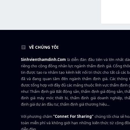
VỀ CHÚNG TÔI
Sinhvienthamdinh.Com
là diễn đàn đầu tiên và lớn nhất d
riêng cho cộng đồng nhân lực ngành
thẩm định giá
. Cổng th
tin được tạo ra nhằm tạo kênh kết nối tri thức cho tất cả các 
đã và đang quan tâm đến ngành thẩm định giá. Các thông t
được tổng hợp với đầy đủ các mảng thuộc lĩnh vực thẩm định 
như: Thẩm định giá Bất động sản, thẩm định giá động sản, t
định giá máy móc thiết bị, thẩm định giá doanh nghiệp, t
định giá dự án đầu tư, thẩm định giá thương hiệu...
Với phương châm
"Connet For Sharing"
chúng tôi chia sẻ h
toàn miễn phí và không giới hạn những kiến thức từ cộng đ
diễn đàn.