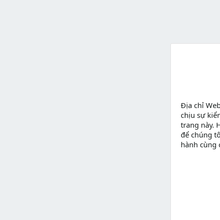
Địa chỉ We
chịu sự kiể
trang này. 
để chúng tô
hành cùng 