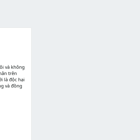
ôi và không
hân trên
i là độc hại
ng và đồng