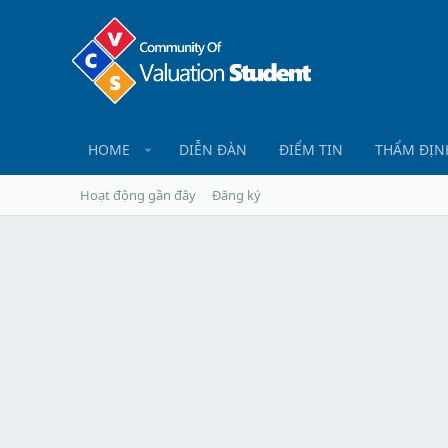
HOME
DIỄN ĐÀN
ĐIỂM TIN
THẨM ĐỊN
Hoạt động gần đây
Đăng ký