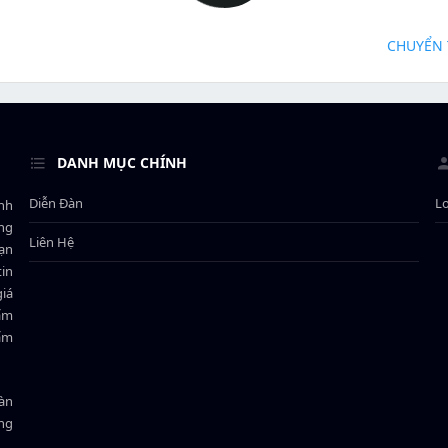
CHUYỂN 
DANH MỤC CHÍNH
Diễn Đàn
L
ành
ông
Liên Hệ
bạn
in
giá
hẩm
hẩm
oàn
ồng