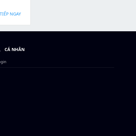
TIẾP NGAY
CÁ NHÂN
ogin