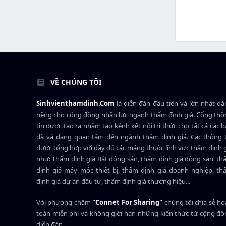
VỀ CHÚNG TÔI
Sinhvienthamdinh.Com
là diễn đàn đầu tiên và lớn nhất d
riêng cho cộng đồng nhân lực ngành
thẩm định giá
. Cổng th
tin được tạo ra nhằm tạo kênh kết nối tri thức cho tất cả các 
đã và đang quan tâm đến ngành thẩm định giá. Các thông t
được tổng hợp với đầy đủ các mảng thuộc lĩnh vực thẩm định 
như: Thẩm định giá Bất động sản, thẩm định giá động sản, t
định giá máy móc thiết bị, thẩm định giá doanh nghiệp, t
định giá dự án đầu tư, thẩm định giá thương hiệu...
Với phương châm
"Connet For Sharing"
chúng tôi chia sẻ h
toàn miễn phí và không giới hạn những kiến thức từ cộng đ
diễn đàn.