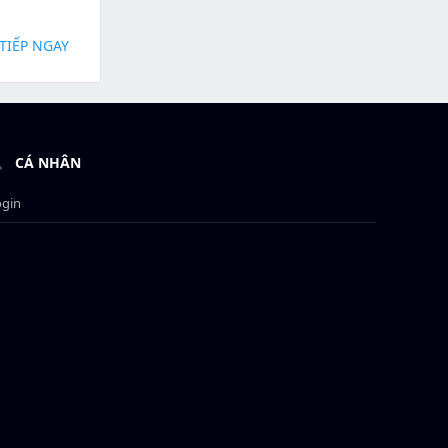
TIẾP NGAY
CÁ NHÂN
ogin