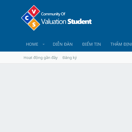
HOME
DIỄN ĐÀN
ĐIỂM TIN
THẨM ĐỊN
Hoạt động gần đây
Đăng ký