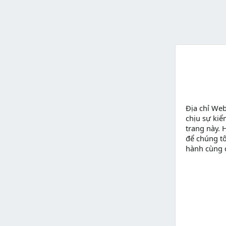
Địa chỉ We
chịu sự kiể
trang này. 
để chúng tô
hành cùng 