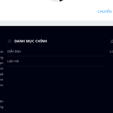
CHUYỂN 
DANH MỤC CHÍNH
Diễn Đàn
L
ành
ông
Liên Hệ
bạn
in
giá
hẩm
hẩm
oàn
ồng