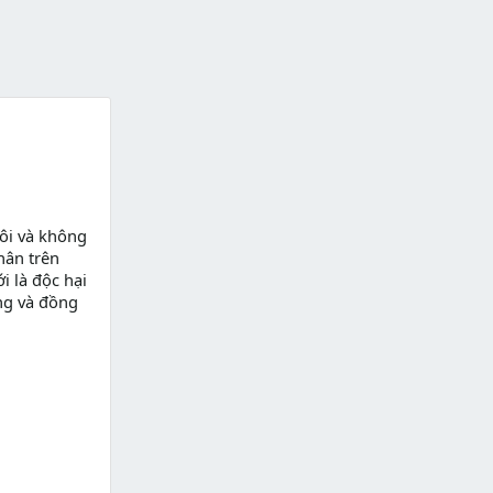
ôi và không
hân trên
i là độc hại
ng và đồng