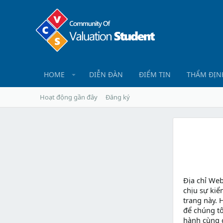
HOME
DIỄN ĐÀN
ĐIỂM TIN
THẨM ĐỊN
Hoạt động gần đây
Đăng ký
Địa chỉ We
chịu sự kiể
trang này. 
để chúng tô
hành cùng 