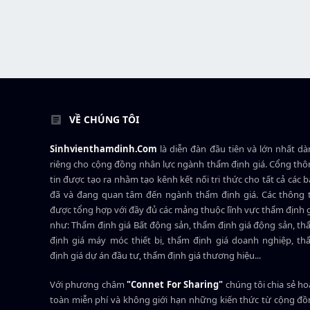
VỀ CHÚNG TÔI
Sinhvienthamdinh.Com
là diễn đàn đầu tiên và lớn nhất d
riêng cho cộng đồng nhân lực ngành
thẩm định giá
. Cổng th
tin được tạo ra nhằm tạo kênh kết nối tri thức cho tất cả các 
đã và đang quan tâm đến ngành thẩm định giá. Các thông t
được tổng hợp với đầy đủ các mảng thuộc lĩnh vực thẩm định 
như: Thẩm định giá Bất động sản, thẩm định giá động sản, t
định giá máy móc thiết bị, thẩm định giá doanh nghiệp, t
định giá dự án đầu tư, thẩm định giá thương hiệu...
Với phương châm
"Connet For Sharing"
chúng tôi chia sẻ h
toàn miễn phí và không giới hạn những kiến thức từ cộng đ