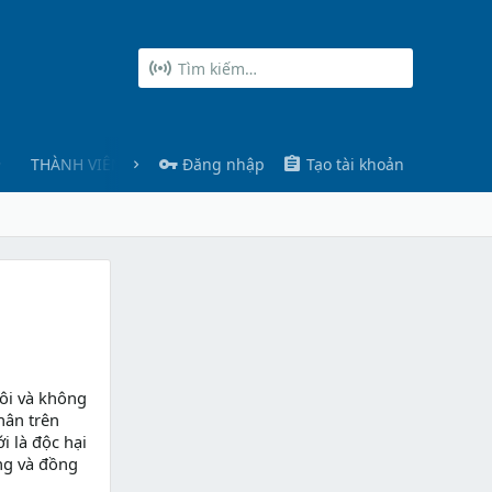
THÀNH VIÊN
Đăng nhập
Tạo tài khoản
ôi và không
hân trên
i là độc hại
ng và đồng