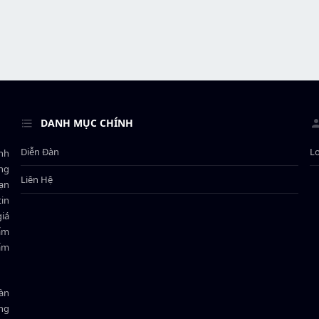
DANH MỤC CHÍNH
Diễn Đàn
L
ành
ông
Liên Hệ
bạn
in
giá
hẩm
hẩm
oàn
ồng