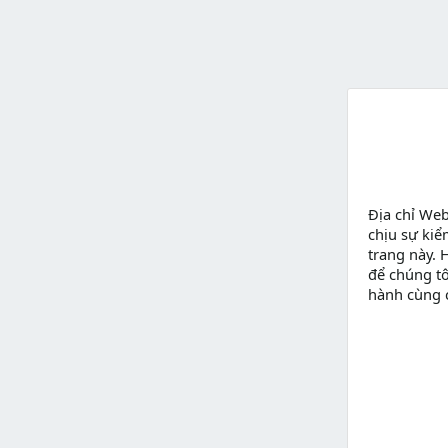
Địa chỉ We
chịu sự kiể
trang này. 
để chúng tô
hành cùng 