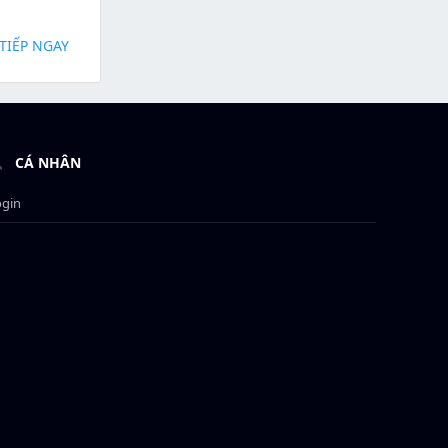
TIẾP NGAY
CÁ NHÂN
ogin